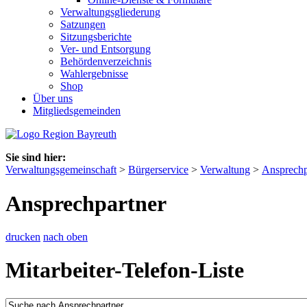
Verwaltungsgliederung
Satzungen
Sitzungsberichte
Ver- und Entsorgung
Behördenverzeichnis
Wahlergebnisse
Shop
Über uns
Mitgliedsgemeinden
Sie sind hier:
Verwaltungsgemeinschaft
>
Bürgerservice
>
Verwaltung
>
Ansprechp
Ansprechpartner
drucken
nach oben
Mitarbeiter-Telefon-Liste