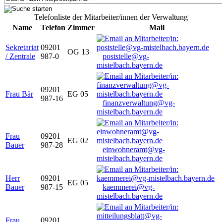
Telefonliste der Mitarbeiter/innen der Verwaltung
Name
Telefon
Zimmer
Mail
Sekretariat
09201
OG 13
/ Zentrale
987-0
poststelle@vg-
mistelbach.bayern.de
09201
Frau Bär
EG 05
987-16
finanzverwaltung@vg-
mistelbach.bayern.de
Frau
09201
EG 02
Bauer
987-28
einwohneramt@vg-
mistelbach.bayern.de
Herr
09201
EG 05
Bauer
987-15
kaemmerei@vg-
mistelbach.bayern.de
Frau
09201