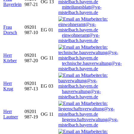
OG 13
Bayerlein
987-21
mitteilungsblatt@vg-
mistelbach.bayern.de
Frau
09201
EG 01
Dorsch
987-10
einwohneramt@vg-
mistelbach.bayern.de
Herr
09201
OG 11
Körber
987-20
technische.bauverwaltung@vg-
mistelbach.bayern.de
Herr
09201
EG 03
Krug
987-13
bauverwaltung@vg-
mistelbach.bayern.de
Herr
09201
OG 11
Lautner
987-19
liegenschaftsverwaltung@vg-
mistelbach.bayern.de