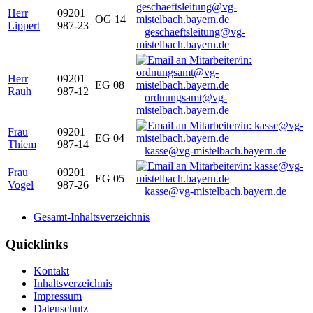
Herr
09201
OG 14
Lippert
987-23
geschaeftsleitung@vg-
mistelbach.bayern.de
Herr
09201
EG 08
Rauh
987-12
ordnungsamt@vg-
mistelbach.bayern.de
Frau
09201
EG 04
Thiem
987-14
kasse@vg-mistelbach.bayern.de
Frau
09201
EG 05
Vogel
987-26
kasse@vg-mistelbach.bayern.de
Gesamt-Inhaltsverzeichnis
Quicklinks
Kontakt
Inhaltsverzeichnis
Impressum
Datenschutz