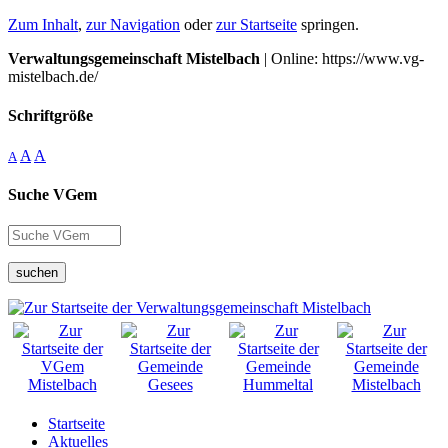
Zum Inhalt
,
zur Navigation
oder
zur Startseite
springen.
Verwaltungsgemeinschaft Mistelbach
| Online: https://www.vg-
mistelbach.de/
Schriftgröße
A
A
A
Suche VGem
suchen
Startseite
Aktuelles