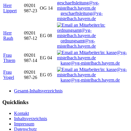
Herr
09201
OG 14
Lippert
987-23
geschaeftsleitung@vg-
mistelbach.bayern.de
Herr
09201
EG 08
Rauh
987-12
ordnungsamt@vg-
mistelbach.bayern.de
Frau
09201
EG 04
Thiem
987-14
kasse@vg-mistelbach.bayern.de
Frau
09201
EG 05
Vogel
987-26
kasse@vg-mistelbach.bayern.de
Gesamt-Inhaltsverzeichnis
Quicklinks
Kontakt
Inhaltsverzeichnis
Impressum
Datenschutz