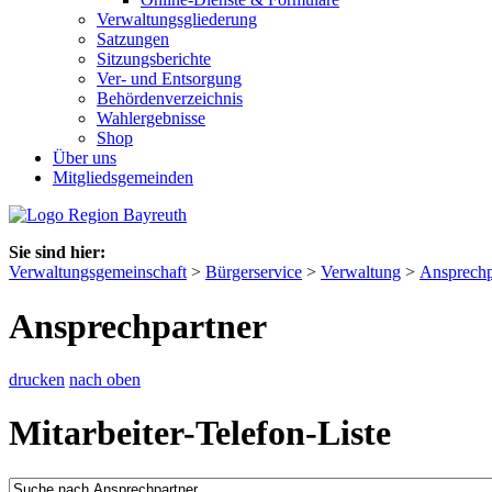
Verwaltungsgliederung
Satzungen
Sitzungsberichte
Ver- und Entsorgung
Behördenverzeichnis
Wahlergebnisse
Shop
Über uns
Mitgliedsgemeinden
Sie sind hier:
Verwaltungsgemeinschaft
>
Bürgerservice
>
Verwaltung
>
Ansprechp
Ansprechpartner
drucken
nach oben
Mitarbeiter-Telefon-Liste