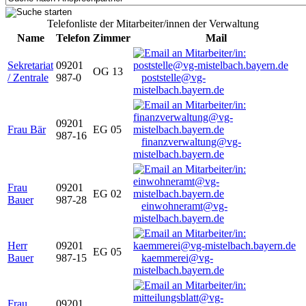
Telefonliste der Mitarbeiter/innen der Verwaltung
Name
Telefon
Zimmer
Mail
Sekretariat
09201
OG 13
/ Zentrale
987-0
poststelle@vg-
mistelbach.bayern.de
09201
Frau Bär
EG 05
987-16
finanzverwaltung@vg-
mistelbach.bayern.de
Frau
09201
EG 02
Bauer
987-28
einwohneramt@vg-
mistelbach.bayern.de
Herr
09201
EG 05
Bauer
987-15
kaemmerei@vg-
mistelbach.bayern.de
Frau
09201