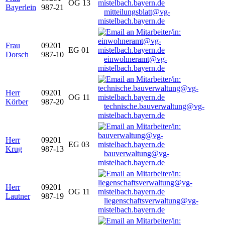
OG 13
Bayerlein
987-21
mitteilungsblatt@vg-
mistelbach.bayern.de
Frau
09201
EG 01
Dorsch
987-10
einwohneramt@vg-
mistelbach.bayern.de
Herr
09201
OG 11
Körber
987-20
technische.bauverwaltung@vg-
mistelbach.bayern.de
Herr
09201
EG 03
Krug
987-13
bauverwaltung@vg-
mistelbach.bayern.de
Herr
09201
OG 11
Lautner
987-19
liegenschaftsverwaltung@vg-
mistelbach.bayern.de