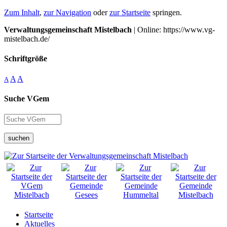
Zum Inhalt
,
zur Navigation
oder
zur Startseite
springen.
Verwaltungsgemeinschaft Mistelbach
| Online: https://www.vg-
mistelbach.de/
Schriftgröße
A
A
A
Suche VGem
suchen
Startseite
Aktuelles