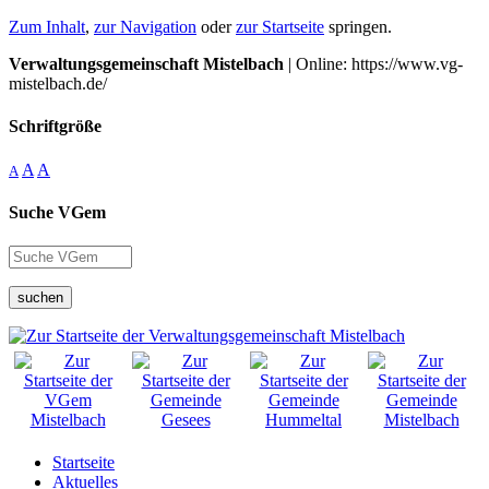
Zum Inhalt
,
zur Navigation
oder
zur Startseite
springen.
Verwaltungsgemeinschaft Mistelbach
| Online: https://www.vg-
mistelbach.de/
Schriftgröße
A
A
A
Suche VGem
suchen
Startseite
Aktuelles