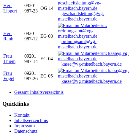
Herr
09201
OG 14
Lippert
987-23
geschaeftsleitung@vg-
mistelbach.bayern.de
Herr
09201
EG 08
Rauh
987-12
ordnungsamt@vg-
mistelbach.bayern.de
Frau
09201
EG 04
Thiem
987-14
kasse@vg-mistelbach.bayern.de
Frau
09201
EG 05
Vogel
987-26
kasse@vg-mistelbach.bayern.de
Gesamt-Inhaltsverzeichnis
Quicklinks
Kontakt
Inhaltsverzeichnis
Impressum
Datenschutz