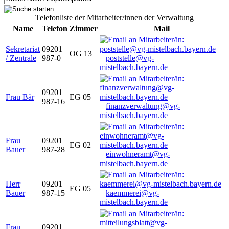
Telefonliste der Mitarbeiter/innen der Verwaltung
Name
Telefon
Zimmer
Mail
Sekretariat
09201
OG 13
/ Zentrale
987-0
poststelle@vg-
mistelbach.bayern.de
09201
Frau Bär
EG 05
987-16
finanzverwaltung@vg-
mistelbach.bayern.de
Frau
09201
EG 02
Bauer
987-28
einwohneramt@vg-
mistelbach.bayern.de
Herr
09201
EG 05
Bauer
987-15
kaemmerei@vg-
mistelbach.bayern.de
Frau
09201