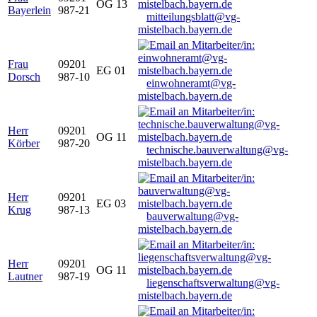
OG 13
Bayerlein
987-21
mitteilungsblatt@vg-
mistelbach.bayern.de
Frau
09201
EG 01
Dorsch
987-10
einwohneramt@vg-
mistelbach.bayern.de
Herr
09201
OG 11
Körber
987-20
technische.bauverwaltung@vg-
mistelbach.bayern.de
Herr
09201
EG 03
Krug
987-13
bauverwaltung@vg-
mistelbach.bayern.de
Herr
09201
OG 11
Lautner
987-19
liegenschaftsverwaltung@vg-
mistelbach.bayern.de