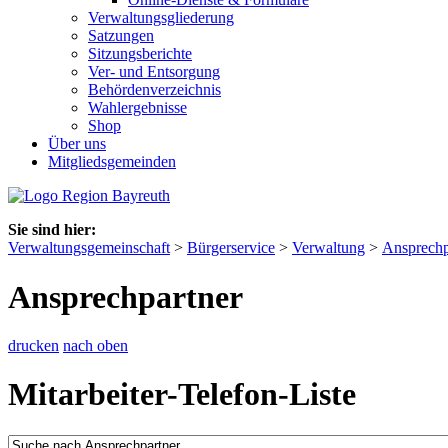
Verwaltungsgliederung
Satzungen
Sitzungsberichte
Ver- und Entsorgung
Behördenverzeichnis
Wahlergebnisse
Shop
Über uns
Mitgliedsgemeinden
Sie sind hier:
Verwaltungsgemeinschaft
>
Bürgerservice
>
Verwaltung
>
Ansprechp
Ansprechpartner
drucken
nach oben
Mitarbeiter-Telefon-Liste