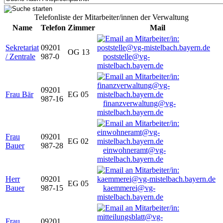
Telefonliste der Mitarbeiter/innen der Verwaltung
Name
Telefon
Zimmer
Mail
Sekretariat
09201
OG 13
/ Zentrale
987-0
poststelle@vg-
mistelbach.bayern.de
09201
Frau Bär
EG 05
987-16
finanzverwaltung@vg-
mistelbach.bayern.de
Frau
09201
EG 02
Bauer
987-28
einwohneramt@vg-
mistelbach.bayern.de
Herr
09201
EG 05
Bauer
987-15
kaemmerei@vg-
mistelbach.bayern.de
Frau
09201