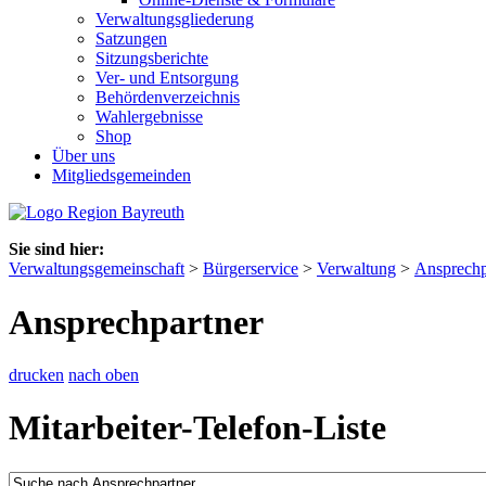
Verwaltungsgliederung
Satzungen
Sitzungsberichte
Ver- und Entsorgung
Behördenverzeichnis
Wahlergebnisse
Shop
Über uns
Mitgliedsgemeinden
Sie sind hier:
Verwaltungsgemeinschaft
>
Bürgerservice
>
Verwaltung
>
Ansprechp
Ansprechpartner
drucken
nach oben
Mitarbeiter-Telefon-Liste