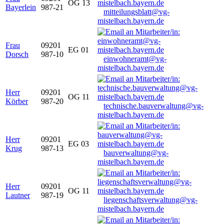
OG 13
Bayerlein
987-21
mitteilungsblatt@vg-
mistelbach.bayern.de
Frau
09201
EG 01
Dorsch
987-10
einwohneramt@vg-
mistelbach.bayern.de
Herr
09201
OG 11
Körber
987-20
technische.bauverwaltung@vg-
mistelbach.bayern.de
Herr
09201
EG 03
Krug
987-13
bauverwaltung@vg-
mistelbach.bayern.de
Herr
09201
OG 11
Lautner
987-19
liegenschaftsverwaltung@vg-
mistelbach.bayern.de