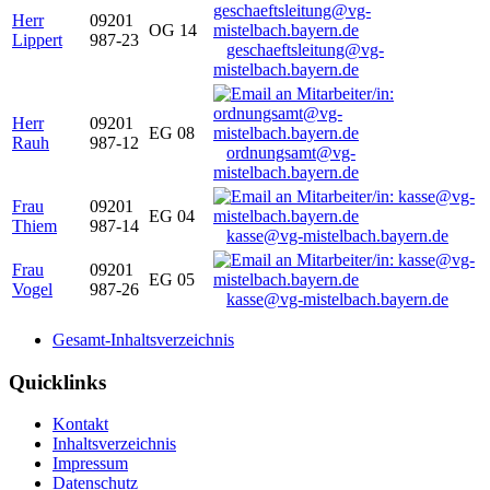
Herr
09201
OG 14
Lippert
987-23
geschaeftsleitung@vg-
mistelbach.bayern.de
Herr
09201
EG 08
Rauh
987-12
ordnungsamt@vg-
mistelbach.bayern.de
Frau
09201
EG 04
Thiem
987-14
kasse@vg-mistelbach.bayern.de
Frau
09201
EG 05
Vogel
987-26
kasse@vg-mistelbach.bayern.de
Gesamt-Inhaltsverzeichnis
Quicklinks
Kontakt
Inhaltsverzeichnis
Impressum
Datenschutz