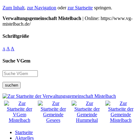
Zum Inhalt
,
zur Navigation
oder
zur Startseite
springen.
Verwaltungsgemeinschaft Mistelbach
| Online: https://www.vg-
mistelbach.de/
Schriftgröße
A
A
A
Suche VGem
suchen
Startseite
Aktuelles