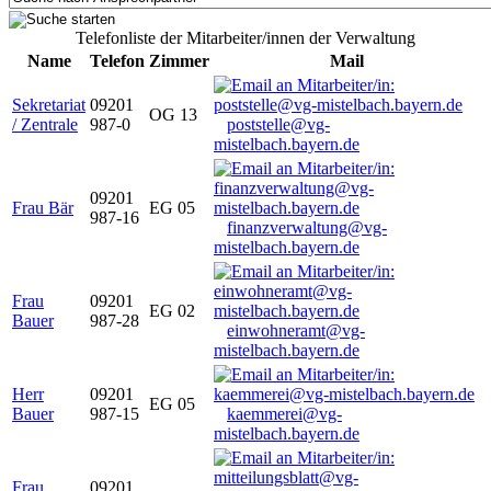
Telefonliste der Mitarbeiter/innen der Verwaltung
Name
Telefon
Zimmer
Mail
Sekretariat
09201
OG 13
/ Zentrale
987-0
poststelle@vg-
mistelbach.bayern.de
09201
Frau Bär
EG 05
987-16
finanzverwaltung@vg-
mistelbach.bayern.de
Frau
09201
EG 02
Bauer
987-28
einwohneramt@vg-
mistelbach.bayern.de
Herr
09201
EG 05
Bauer
987-15
kaemmerei@vg-
mistelbach.bayern.de
Frau
09201