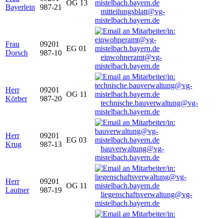
OG 13
Bayerlein
987-21
mitteilungsblatt@vg-
mistelbach.bayern.de
Frau
09201
EG 01
Dorsch
987-10
einwohneramt@vg-
mistelbach.bayern.de
Herr
09201
OG 11
Körber
987-20
technische.bauverwaltung@vg-
mistelbach.bayern.de
Herr
09201
EG 03
Krug
987-13
bauverwaltung@vg-
mistelbach.bayern.de
Herr
09201
OG 11
Lautner
987-19
liegenschaftsverwaltung@vg-
mistelbach.bayern.de