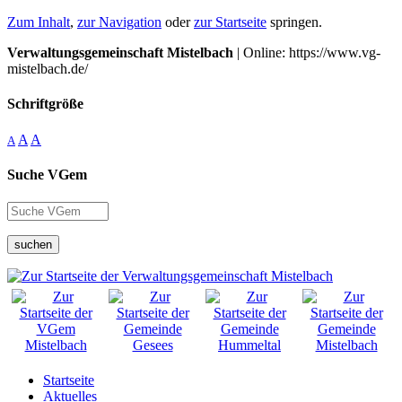
Zum Inhalt
,
zur Navigation
oder
zur Startseite
springen.
Verwaltungsgemeinschaft Mistelbach
| Online: https://www.vg-
mistelbach.de/
Schriftgröße
A
A
A
Suche VGem
suchen
Startseite
Aktuelles