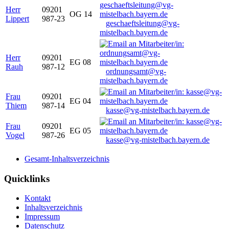
Herr
09201
OG 14
Lippert
987-23
geschaeftsleitung@vg-
mistelbach.bayern.de
Herr
09201
EG 08
Rauh
987-12
ordnungsamt@vg-
mistelbach.bayern.de
Frau
09201
EG 04
Thiem
987-14
kasse@vg-mistelbach.bayern.de
Frau
09201
EG 05
Vogel
987-26
kasse@vg-mistelbach.bayern.de
Gesamt-Inhaltsverzeichnis
Quicklinks
Kontakt
Inhaltsverzeichnis
Impressum
Datenschutz