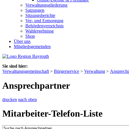
Verwaltungsgliederung
Satzungen
Sitzungsberichte
Ver- und Entsorgung
Behördenverzeichnis
Wahlergebnisse
Shop
Über uns
Mitgliedsgemeinden
Sie sind hier:
Verwaltungsgemeinschaft
>
Bürgerservice
>
Verwaltung
>
Ansprechp
Ansprechpartner
drucken
nach oben
Mitarbeiter-Telefon-Liste