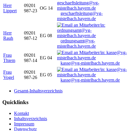
Herr
09201
OG 14
Lippert
987-23
geschaeftsleitung@vg-
mistelbach.bayern.de
Herr
09201
EG 08
Rauh
987-12
ordnungsamt@vg-
mistelbach.bayern.de
Frau
09201
EG 04
Thiem
987-14
kasse@vg-mistelbach.bayern.de
Frau
09201
EG 05
Vogel
987-26
kasse@vg-mistelbach.bayern.de
Gesamt-Inhaltsverzeichnis
Quicklinks
Kontakt
Inhaltsverzeichnis
Impressum
Datenschutz