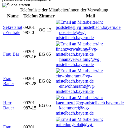
Telefonliste der Mitarbeiter/innen der Verwaltung
Name
Telefon
Zimmer
Mail
Sekretariat
09201
OG 13
/ Zentrale
987-0
poststelle@vg-
mistelbach.bayern.de
09201
Frau Bär
EG 05
987-16
finanzverwaltung@vg-
mistelbach.bayern.de
Frau
09201
EG 02
Bauer
987-28
einwohneramt@vg-
mistelbach.bayern.de
Herr
09201
EG 05
Bauer
987-15
kaemmerei@vg-
mistelbach.bayern.de
Frau
09201