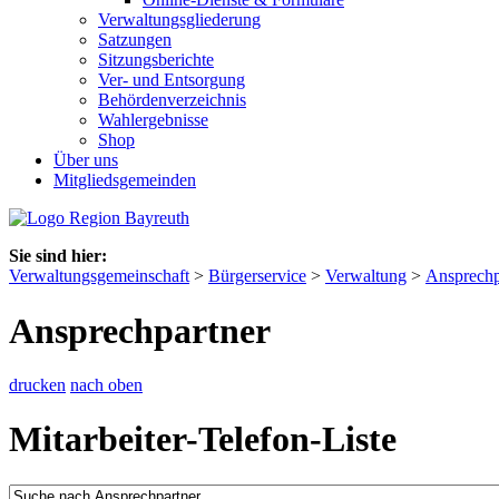
Verwaltungsgliederung
Satzungen
Sitzungsberichte
Ver- und Entsorgung
Behördenverzeichnis
Wahlergebnisse
Shop
Über uns
Mitgliedsgemeinden
Sie sind hier:
Verwaltungsgemeinschaft
>
Bürgerservice
>
Verwaltung
>
Ansprechp
Ansprechpartner
drucken
nach oben
Mitarbeiter-Telefon-Liste