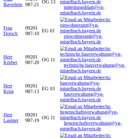
OG 13
Bayerlein
987-21
mitteilungsblatt@vg-
mistelbach.bayern.de
Frau
09201
EG 01
Dorsch
987-10
einwohneramt@vg-
mistelbach.bayern.de
Herr
09201
OG 11
Körber
987-20
technische.bauverwaltung@vg-
mistelbach.bayern.de
Herr
09201
EG 03
Krug
987-13
bauverwaltung@vg-
mistelbach.bayern.de
Herr
09201
OG 11
Lautner
987-19
liegenschaftsverwaltung@vg-
mistelbach.bayern.de