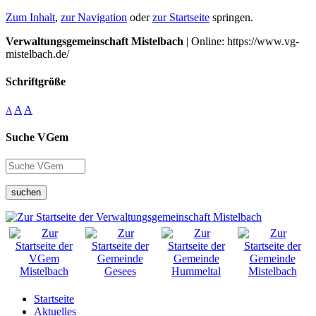
Zum Inhalt
,
zur Navigation
oder
zur Startseite
springen.
Verwaltungsgemeinschaft Mistelbach
| Online: https://www.vg-
mistelbach.de/
Schriftgröße
A
A
A
Suche VGem
suchen
Startseite
Aktuelles