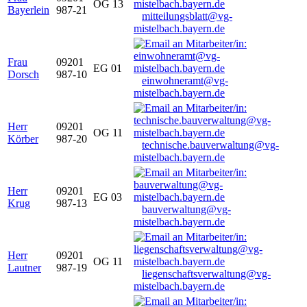
OG 13
Bayerlein
987-21
mitteilungsblatt@vg-
mistelbach.bayern.de
Frau
09201
EG 01
Dorsch
987-10
einwohneramt@vg-
mistelbach.bayern.de
Herr
09201
OG 11
Körber
987-20
technische.bauverwaltung@vg-
mistelbach.bayern.de
Herr
09201
EG 03
Krug
987-13
bauverwaltung@vg-
mistelbach.bayern.de
Herr
09201
OG 11
Lautner
987-19
liegenschaftsverwaltung@vg-
mistelbach.bayern.de