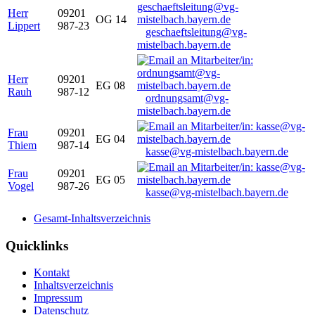
Herr
09201
OG 14
Lippert
987-23
geschaeftsleitung@vg-
mistelbach.bayern.de
Herr
09201
EG 08
Rauh
987-12
ordnungsamt@vg-
mistelbach.bayern.de
Frau
09201
EG 04
Thiem
987-14
kasse@vg-mistelbach.bayern.de
Frau
09201
EG 05
Vogel
987-26
kasse@vg-mistelbach.bayern.de
Gesamt-Inhaltsverzeichnis
Quicklinks
Kontakt
Inhaltsverzeichnis
Impressum
Datenschutz