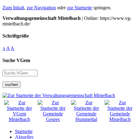
Zum Inhalt
,
zur Navigation
oder
zur Startseite
springen.
Verwaltungsgemeinschaft Mistelbach
| Online: https://www.vg-
mistelbach.de/
Schriftgröße
A
A
A
Suche VGem
suchen
Startseite
Aktuelles