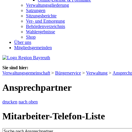
Verwaltungsgliederung
Satzungen
Sitzungsberichte
Ver- und Entsorgung
Behördenverzeichnis
Wahlergebnisse
Shop
Über uns
Mitgliedsgemeinden
Sie sind hier:
Verwaltungsgemeinschaft
>
Bürgerservice
>
Verwaltung
>
Ansprechp
Ansprechpartner
drucken
nach oben
Mitarbeiter-Telefon-Liste