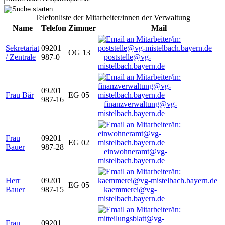
Telefonliste der Mitarbeiter/innen der Verwaltung
Name
Telefon
Zimmer
Mail
Sekretariat
09201
OG 13
/ Zentrale
987-0
poststelle@vg-
mistelbach.bayern.de
09201
Frau Bär
EG 05
987-16
finanzverwaltung@vg-
mistelbach.bayern.de
Frau
09201
EG 02
Bauer
987-28
einwohneramt@vg-
mistelbach.bayern.de
Herr
09201
EG 05
Bauer
987-15
kaemmerei@vg-
mistelbach.bayern.de
Frau
09201