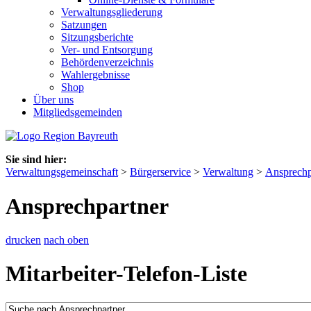
Verwaltungsgliederung
Satzungen
Sitzungsberichte
Ver- und Entsorgung
Behördenverzeichnis
Wahlergebnisse
Shop
Über uns
Mitgliedsgemeinden
Sie sind hier:
Verwaltungsgemeinschaft
>
Bürgerservice
>
Verwaltung
>
Ansprechp
Ansprechpartner
drucken
nach oben
Mitarbeiter-Telefon-Liste