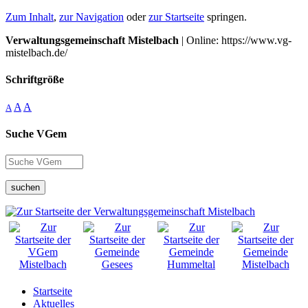
Zum Inhalt
,
zur Navigation
oder
zur Startseite
springen.
Verwaltungsgemeinschaft Mistelbach
| Online: https://www.vg-
mistelbach.de/
Schriftgröße
A
A
A
Suche VGem
suchen
Startseite
Aktuelles