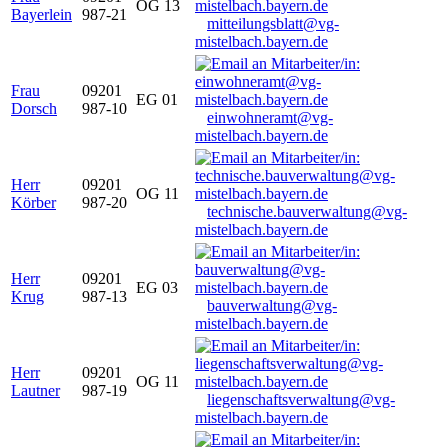
OG 13
Bayerlein
987-21
mitteilungsblatt@vg-
mistelbach.bayern.de
Frau
09201
EG 01
Dorsch
987-10
einwohneramt@vg-
mistelbach.bayern.de
Herr
09201
OG 11
Körber
987-20
technische.bauverwaltung@vg-
mistelbach.bayern.de
Herr
09201
EG 03
Krug
987-13
bauverwaltung@vg-
mistelbach.bayern.de
Herr
09201
OG 11
Lautner
987-19
liegenschaftsverwaltung@vg-
mistelbach.bayern.de