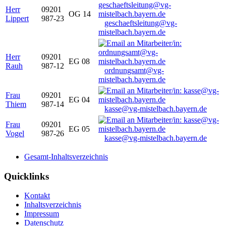
Herr
09201
OG 14
Lippert
987-23
geschaeftsleitung@vg-
mistelbach.bayern.de
Herr
09201
EG 08
Rauh
987-12
ordnungsamt@vg-
mistelbach.bayern.de
Frau
09201
EG 04
Thiem
987-14
kasse@vg-mistelbach.bayern.de
Frau
09201
EG 05
Vogel
987-26
kasse@vg-mistelbach.bayern.de
Gesamt-Inhaltsverzeichnis
Quicklinks
Kontakt
Inhaltsverzeichnis
Impressum
Datenschutz