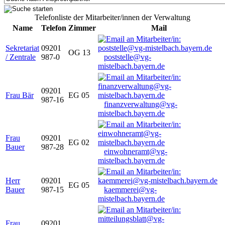
Telefonliste der Mitarbeiter/innen der Verwaltung
Name
Telefon
Zimmer
Mail
Sekretariat
09201
OG 13
/ Zentrale
987-0
poststelle@vg-
mistelbach.bayern.de
09201
Frau Bär
EG 05
987-16
finanzverwaltung@vg-
mistelbach.bayern.de
Frau
09201
EG 02
Bauer
987-28
einwohneramt@vg-
mistelbach.bayern.de
Herr
09201
EG 05
Bauer
987-15
kaemmerei@vg-
mistelbach.bayern.de
Frau
09201