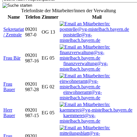
Telefonliste der Mitarbeiter/innen der Verwaltung
Name
Telefon
Zimmer
Mail
Sekretariat
09201
OG 13
/ Zentrale
987-0
poststelle@vg-
mistelbach.bayern.de
09201
Frau Bär
EG 05
987-16
finanzverwaltung@vg-
mistelbach.bayern.de
Frau
09201
EG 02
Bauer
987-28
einwohneramt@vg-
mistelbach.bayern.de
Herr
09201
EG 05
Bauer
987-15
kaemmerei@vg-
mistelbach.bayern.de
Frau
09201