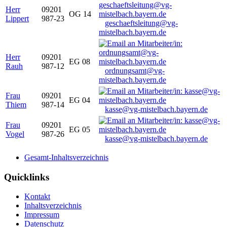
Herr
09201
OG 14
Lippert
987-23
geschaeftsleitung@vg-
mistelbach.bayern.de
Herr
09201
EG 08
Rauh
987-12
ordnungsamt@vg-
mistelbach.bayern.de
Frau
09201
EG 04
Thiem
987-14
kasse@vg-mistelbach.bayern.de
Frau
09201
EG 05
Vogel
987-26
kasse@vg-mistelbach.bayern.de
Gesamt-Inhaltsverzeichnis
Quicklinks
Kontakt
Inhaltsverzeichnis
Impressum
Datenschutz