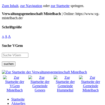
Zum Inhalt
,
zur Navigation
oder
zur Startseite
springen.
Verwaltungsgemeinschaft Mistelbach
| Online: https://www.vg-
mistelbach.de/
Schriftgröße
A
A
A
Suche VGem
suchen
Startseite
Aktuelles