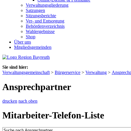
Verwaltungsgliederung
Satzungen
Sitzungsberichte
Ver- und Entsorgung
Behördenverzeichnis
Wahlergebnisse
Shop
Über uns
Mitgliedsgemeinden
Sie sind hier:
Verwaltungsgemeinschaft
>
Bürgerservice
>
Verwaltung
>
Ansprechp
Ansprechpartner
drucken
nach oben
Mitarbeiter-Telefon-Liste