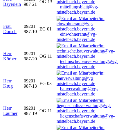
OG 13
Bayerlein
987-21
mitteilungsblatt@vg-
mistelbach.bayern.de
Frau
09201
EG 01
Dorsch
987-10
einwohneramt@vg-
mistelbach.bayern.de
Herr
09201
OG 11
Körber
987-20
technische.bauverwaltung@vg-
mistelbach.bayern.de
Herr
09201
EG 03
Krug
987-13
bauverwaltung@vg-
mistelbach.bayern.de
Herr
09201
OG 11
Lautner
987-19
liegenschaftsverwaltung@vg-
mistelbach.bayern.de