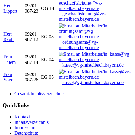
Herr
09201
OG 14
Lippert
987-23
geschaeftsleitung@vg-
mistelbach.bayern.de
Herr
09201
EG 08
Rauh
987-12
ordnungsamt@vg-
mistelbach.bayern.de
Frau
09201
EG 04
Thiem
987-14
kasse@vg-mistelbach.bayern.de
Frau
09201
EG 05
Vogel
987-26
kasse@vg-mistelbach.bayern.de
Gesamt-Inhaltsverzeichnis
Quicklinks
Kontakt
Inhaltsverzeichnis
Impressum
Datenschutz