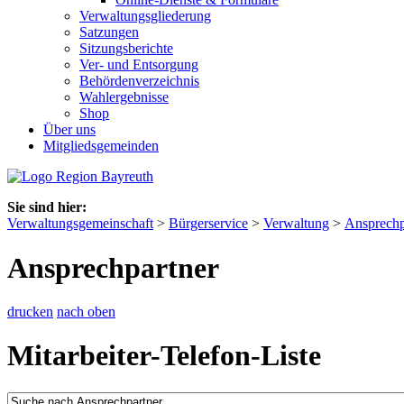
Verwaltungsgliederung
Satzungen
Sitzungsberichte
Ver- und Entsorgung
Behördenverzeichnis
Wahlergebnisse
Shop
Über uns
Mitgliedsgemeinden
Sie sind hier:
Verwaltungsgemeinschaft
>
Bürgerservice
>
Verwaltung
>
Ansprechp
Ansprechpartner
drucken
nach oben
Mitarbeiter-Telefon-Liste