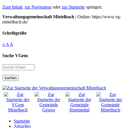
Zum Inhalt
,
zur Navigation
oder
zur Startseite
springen.
Verwaltungsgemeinschaft Mistelbach
| Online: https://www.vg-
mistelbach.de/
Schriftgröße
A
A
A
Suche VGem
suchen
Startseite
Aktuelles