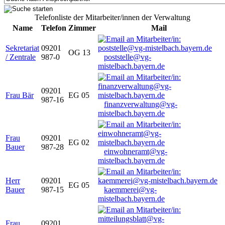
Telefonliste der Mitarbeiter/innen der Verwaltung
Name
Telefon
Zimmer
Mail
Sekretariat
09201
OG 13
/ Zentrale
987-0
poststelle@vg-
mistelbach.bayern.de
09201
Frau Bär
EG 05
987-16
finanzverwaltung@vg-
mistelbach.bayern.de
Frau
09201
EG 02
Bauer
987-28
einwohneramt@vg-
mistelbach.bayern.de
Herr
09201
EG 05
Bauer
987-15
kaemmerei@vg-
mistelbach.bayern.de
Frau
09201