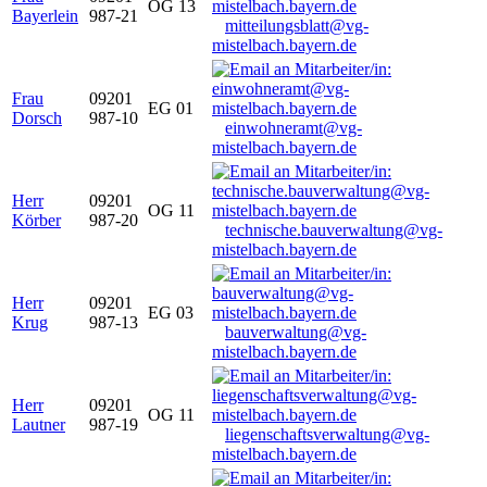
OG 13
Bayerlein
987-21
mitteilungsblatt@vg-
mistelbach.bayern.de
Frau
09201
EG 01
Dorsch
987-10
einwohneramt@vg-
mistelbach.bayern.de
Herr
09201
OG 11
Körber
987-20
technische.bauverwaltung@vg-
mistelbach.bayern.de
Herr
09201
EG 03
Krug
987-13
bauverwaltung@vg-
mistelbach.bayern.de
Herr
09201
OG 11
Lautner
987-19
liegenschaftsverwaltung@vg-
mistelbach.bayern.de