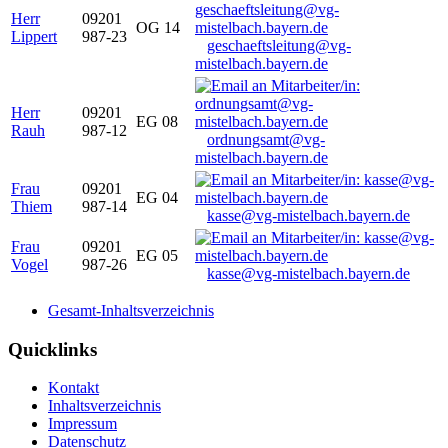
Herr
09201
OG 14
Lippert
987-23
geschaeftsleitung@vg-
mistelbach.bayern.de
Herr
09201
EG 08
Rauh
987-12
ordnungsamt@vg-
mistelbach.bayern.de
Frau
09201
EG 04
Thiem
987-14
kasse@vg-mistelbach.bayern.de
Frau
09201
EG 05
Vogel
987-26
kasse@vg-mistelbach.bayern.de
Gesamt-Inhaltsverzeichnis
Quicklinks
Kontakt
Inhaltsverzeichnis
Impressum
Datenschutz