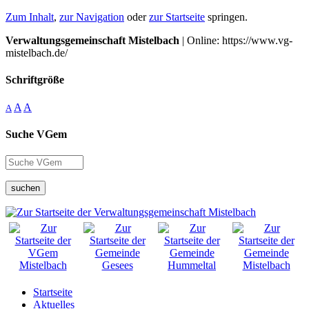
Zum Inhalt
,
zur Navigation
oder
zur Startseite
springen.
Verwaltungsgemeinschaft Mistelbach
| Online: https://www.vg-
mistelbach.de/
Schriftgröße
A
A
A
Suche VGem
suchen
Startseite
Aktuelles