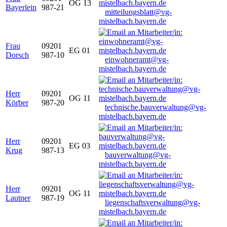
OG 13
Bayerlein
987-21
mitteilungsblatt@vg-
mistelbach.bayern.de
Frau
09201
EG 01
Dorsch
987-10
einwohneramt@vg-
mistelbach.bayern.de
Herr
09201
OG 11
Körber
987-20
technische.bauverwaltung@vg-
mistelbach.bayern.de
Herr
09201
EG 03
Krug
987-13
bauverwaltung@vg-
mistelbach.bayern.de
Herr
09201
OG 11
Lautner
987-19
liegenschaftsverwaltung@vg-
mistelbach.bayern.de