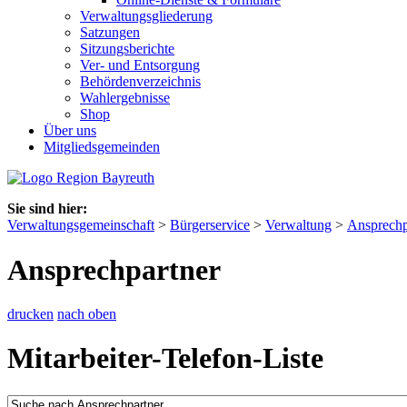
Verwaltungsgliederung
Satzungen
Sitzungsberichte
Ver- und Entsorgung
Behördenverzeichnis
Wahlergebnisse
Shop
Über uns
Mitgliedsgemeinden
Sie sind hier:
Verwaltungsgemeinschaft
>
Bürgerservice
>
Verwaltung
>
Ansprechp
Ansprechpartner
drucken
nach oben
Mitarbeiter-Telefon-Liste