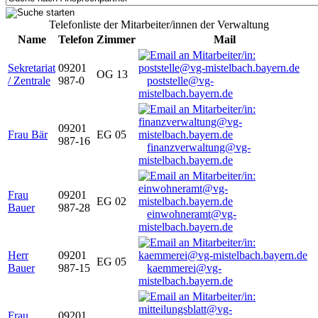
Telefonliste der Mitarbeiter/innen der Verwaltung
Name
Telefon
Zimmer
Mail
Sekretariat
09201
OG 13
/ Zentrale
987-0
poststelle@vg-
mistelbach.bayern.de
09201
Frau Bär
EG 05
987-16
finanzverwaltung@vg-
mistelbach.bayern.de
Frau
09201
EG 02
Bauer
987-28
einwohneramt@vg-
mistelbach.bayern.de
Herr
09201
EG 05
Bauer
987-15
kaemmerei@vg-
mistelbach.bayern.de
Frau
09201