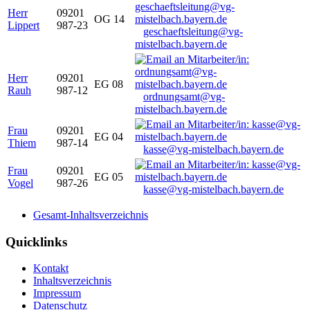
Herr
09201
OG 14
Lippert
987-23
geschaeftsleitung@vg-
mistelbach.bayern.de
Herr
09201
EG 08
Rauh
987-12
ordnungsamt@vg-
mistelbach.bayern.de
Frau
09201
EG 04
Thiem
987-14
kasse@vg-mistelbach.bayern.de
Frau
09201
EG 05
Vogel
987-26
kasse@vg-mistelbach.bayern.de
Gesamt-Inhaltsverzeichnis
Quicklinks
Kontakt
Inhaltsverzeichnis
Impressum
Datenschutz