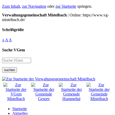
Zum Inhalt
,
zur Navigation
oder
zur Startseite
springen.
Verwaltungsgemeinschaft Mistelbach
| Online: https://www.vg-
mistelbach.de/
Schriftgröße
A
A
A
Suche VGem
suchen
Startseite
Aktuelles