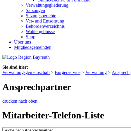
Verwaltungsgliederung
Satzungen
Sitzungsberichte
Ver- und Entsorgung
Behördenverzeichnis
Wahlergebnisse
Shop
Über uns
Mitgliedsgemeinden
Sie sind hier:
Verwaltungsgemeinschaft
>
Bürgerservice
>
Verwaltung
>
Ansprechp
Ansprechpartner
drucken
nach oben
Mitarbeiter-Telefon-Liste