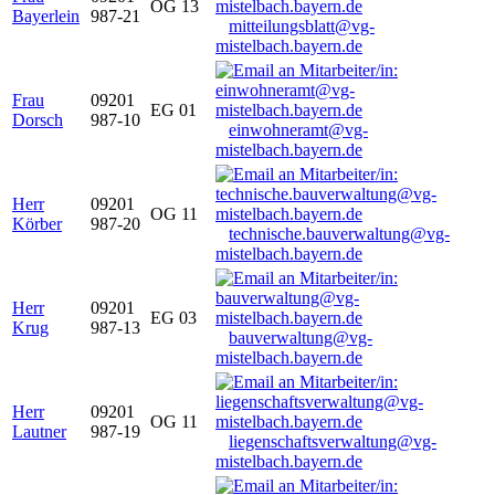
OG 13
Bayerlein
987-21
mitteilungsblatt@vg-
mistelbach.bayern.de
Frau
09201
EG 01
Dorsch
987-10
einwohneramt@vg-
mistelbach.bayern.de
Herr
09201
OG 11
Körber
987-20
technische.bauverwaltung@vg-
mistelbach.bayern.de
Herr
09201
EG 03
Krug
987-13
bauverwaltung@vg-
mistelbach.bayern.de
Herr
09201
OG 11
Lautner
987-19
liegenschaftsverwaltung@vg-
mistelbach.bayern.de