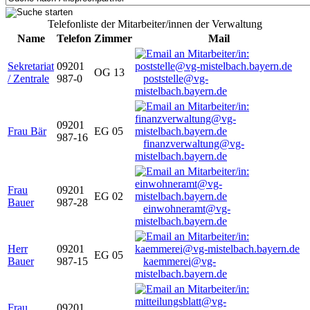
Telefonliste der Mitarbeiter/innen der Verwaltung
Name
Telefon
Zimmer
Mail
Sekretariat
09201
OG 13
/ Zentrale
987-0
poststelle@vg-
mistelbach.bayern.de
09201
Frau Bär
EG 05
987-16
finanzverwaltung@vg-
mistelbach.bayern.de
Frau
09201
EG 02
Bauer
987-28
einwohneramt@vg-
mistelbach.bayern.de
Herr
09201
EG 05
Bauer
987-15
kaemmerei@vg-
mistelbach.bayern.de
Frau
09201