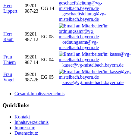
Herr
09201
OG 14
Lippert
987-23
geschaeftsleitung@vg-
mistelbach.bayern.de
Herr
09201
EG 08
Rauh
987-12
ordnungsamt@vg-
mistelbach.bayern.de
Frau
09201
EG 04
Thiem
987-14
kasse@vg-mistelbach.bayern.de
Frau
09201
EG 05
Vogel
987-26
kasse@vg-mistelbach.bayern.de
Gesamt-Inhaltsverzeichnis
Quicklinks
Kontakt
Inhaltsverzeichnis
Impressum
Datenschutz