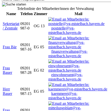
Telefonliste der Mitarbeiter/innen der Verwaltung
Name
Telefon
Zimmer
Mail
Sekretariat
09201
OG 13
/ Zentrale
987-0
poststelle@vg-
mistelbach.bayern.de
09201
Frau Bär
EG 05
987-16
finanzverwaltung@vg-
mistelbach.bayern.de
Frau
09201
EG 02
Bauer
987-28
einwohneramt@vg-
mistelbach.bayern.de
Herr
09201
EG 05
Bauer
987-15
kaemmerei@vg-
mistelbach.bayern.de
Frau
09201