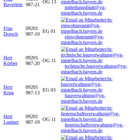
OG 13
Bayerlein
987-21
mitteilungsblatt@vg-
mistelbach.bayern.de
Frau
09201
EG 01
Dorsch
987-10
einwohneramt@vg-
mistelbach.bayern.de
Herr
09201
OG 11
Körber
987-20
technische.bauverwaltung@vg-
mistelbach.bayern.de
Herr
09201
EG 03
Krug
987-13
bauverwaltung@vg-
mistelbach.bayern.de
Herr
09201
OG 11
Lautner
987-19
liegenschaftsverwaltung@vg-
mistelbach.bayern.de