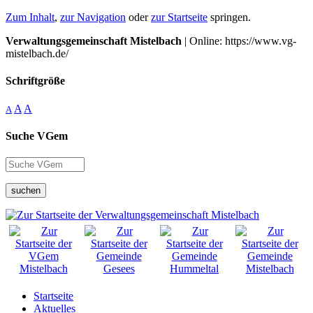
Zum Inhalt
,
zur Navigation
oder
zur Startseite
springen.
Verwaltungsgemeinschaft Mistelbach
| Online: https://www.vg-
mistelbach.de/
Schriftgröße
A
A
A
Suche VGem
suchen
Startseite
Aktuelles