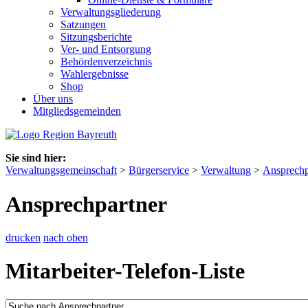
Verwaltungsgliederung
Satzungen
Sitzungsberichte
Ver- und Entsorgung
Behördenverzeichnis
Wahlergebnisse
Shop
Über uns
Mitgliedsgemeinden
Sie sind hier:
Verwaltungsgemeinschaft
>
Bürgerservice
>
Verwaltung
>
Ansprechp
Ansprechpartner
drucken
nach oben
Mitarbeiter-Telefon-Liste