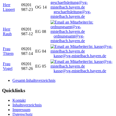
Herr
09201
OG 14
Lippert
987-23
geschaeftsleitung@vg-
mistelbach.bayern.de
Herr
09201
EG 08
Rauh
987-12
ordnungsamt@vg-
mistelbach.bayern.de
Frau
09201
EG 04
Thiem
987-14
kasse@vg-mistelbach.bayern.de
Frau
09201
EG 05
Vogel
987-26
kasse@vg-mistelbach.bayern.de
Gesamt-Inhaltsverzeichnis
Quicklinks
Kontakt
Inhaltsverzeichnis
Impressum
Datenschutz