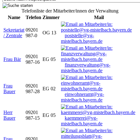
Telefonliste der Mitarbeiter/innen der Verwaltung
Name
Telefon
Zimmer
Mail
Sekretariat
09201
OG 13
/ Zentrale
987-0
poststelle@vg-
mistelbach.bayern.de
09201
Frau Bär
EG 05
987-16
finanzverwaltung@vg-
mistelbach.bayern.de
Frau
09201
EG 02
Bauer
987-28
einwohneramt@vg-
mistelbach.bayern.de
Herr
09201
EG 05
Bauer
987-15
kaemmerei@vg-
mistelbach.bayern.de
Frau
09201