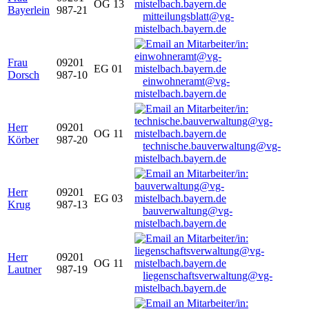
OG 13
Bayerlein
987-21
mitteilungsblatt@vg-
mistelbach.bayern.de
Frau
09201
EG 01
Dorsch
987-10
einwohneramt@vg-
mistelbach.bayern.de
Herr
09201
OG 11
Körber
987-20
technische.bauverwaltung@vg-
mistelbach.bayern.de
Herr
09201
EG 03
Krug
987-13
bauverwaltung@vg-
mistelbach.bayern.de
Herr
09201
OG 11
Lautner
987-19
liegenschaftsverwaltung@vg-
mistelbach.bayern.de