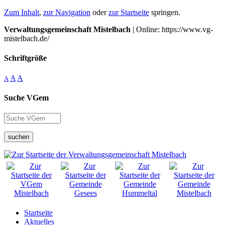
Zum Inhalt
,
zur Navigation
oder
zur Startseite
springen.
Verwaltungsgemeinschaft Mistelbach
| Online: https://www.vg-
mistelbach.de/
Schriftgröße
A
A
A
Suche VGem
suchen
Startseite
Aktuelles