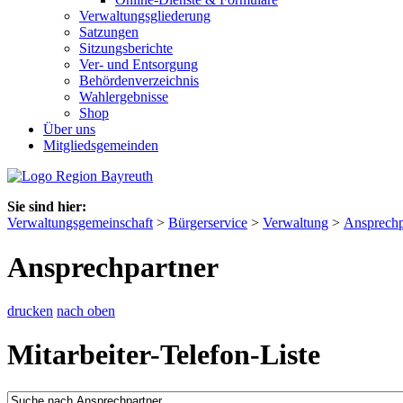
Verwaltungsgliederung
Satzungen
Sitzungsberichte
Ver- und Entsorgung
Behördenverzeichnis
Wahlergebnisse
Shop
Über uns
Mitgliedsgemeinden
Sie sind hier:
Verwaltungsgemeinschaft
>
Bürgerservice
>
Verwaltung
>
Ansprechp
Ansprechpartner
drucken
nach oben
Mitarbeiter-Telefon-Liste