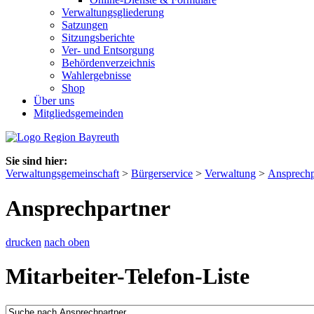
Verwaltungsgliederung
Satzungen
Sitzungsberichte
Ver- und Entsorgung
Behördenverzeichnis
Wahlergebnisse
Shop
Über uns
Mitgliedsgemeinden
Sie sind hier:
Verwaltungsgemeinschaft
>
Bürgerservice
>
Verwaltung
>
Ansprechp
Ansprechpartner
drucken
nach oben
Mitarbeiter-Telefon-Liste