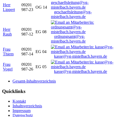
Herr
09201
OG 14
Lippert
987-23
geschaeftsleitung@vg-
mistelbach.bayern.de
Herr
09201
EG 08
Rauh
987-12
ordnungsamt@vg-
mistelbach.bayern.de
Frau
09201
EG 04
Thiem
987-14
kasse@vg-mistelbach.bayern.de
Frau
09201
EG 05
Vogel
987-26
kasse@vg-mistelbach.bayern.de
Gesamt-Inhaltsverzeichnis
Quicklinks
Kontakt
Inhaltsverzeichnis
Impressum
Datenschutz