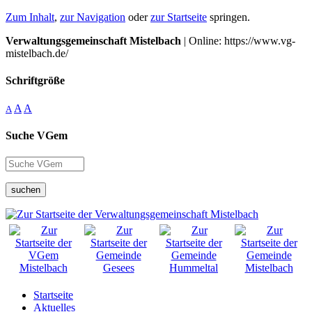
Zum Inhalt
,
zur Navigation
oder
zur Startseite
springen.
Verwaltungsgemeinschaft Mistelbach
| Online: https://www.vg-
mistelbach.de/
Schriftgröße
A
A
A
Suche VGem
suchen
Startseite
Aktuelles