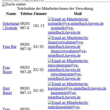
Telefonliste der Mitarbeiter/innen der Verwaltung
Name
Telefon
Zimmer
Mail
Sekretariat
09201
OG 13
/ Zentrale
987-0
poststelle@vg-
mistelbach.bayern.de
09201
Frau Bär
EG 05
987-16
finanzverwaltung@vg-
mistelbach.bayern.de
Frau
09201
EG 02
Bauer
987-28
einwohneramt@vg-
mistelbach.bayern.de
Herr
09201
EG 05
Bauer
987-15
kaemmerei@vg-
mistelbach.bayern.de
Frau
09201