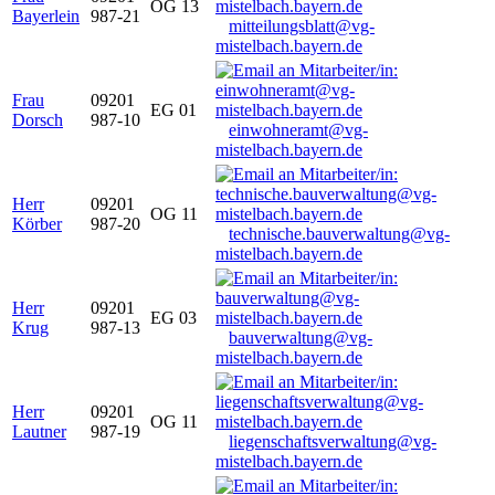
OG 13
Bayerlein
987-21
mitteilungsblatt@vg-
mistelbach.bayern.de
Frau
09201
EG 01
Dorsch
987-10
einwohneramt@vg-
mistelbach.bayern.de
Herr
09201
OG 11
Körber
987-20
technische.bauverwaltung@vg-
mistelbach.bayern.de
Herr
09201
EG 03
Krug
987-13
bauverwaltung@vg-
mistelbach.bayern.de
Herr
09201
OG 11
Lautner
987-19
liegenschaftsverwaltung@vg-
mistelbach.bayern.de