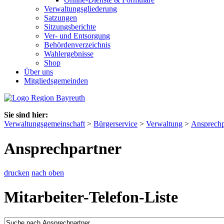
Verwaltungsgliederung
Satzungen
Sitzungsberichte
Ver- und Entsorgung
Behördenverzeichnis
Wahlergebnisse
Shop
Über uns
Mitgliedsgemeinden
Sie sind hier:
Verwaltungsgemeinschaft
>
Bürgerservice
>
Verwaltung
>
Ansprechp
Ansprechpartner
drucken
nach oben
Mitarbeiter-Telefon-Liste