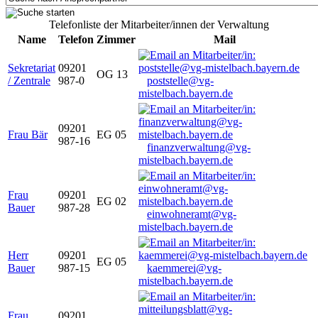
Telefonliste der Mitarbeiter/innen der Verwaltung
Name
Telefon
Zimmer
Mail
Sekretariat
09201
OG 13
/ Zentrale
987-0
poststelle@vg-
mistelbach.bayern.de
09201
Frau Bär
EG 05
987-16
finanzverwaltung@vg-
mistelbach.bayern.de
Frau
09201
EG 02
Bauer
987-28
einwohneramt@vg-
mistelbach.bayern.de
Herr
09201
EG 05
Bauer
987-15
kaemmerei@vg-
mistelbach.bayern.de
Frau
09201