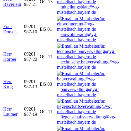
OG 13
Bayerlein
987-21
mitteilungsblatt@vg-
mistelbach.bayern.de
Frau
09201
EG 01
Dorsch
987-10
einwohneramt@vg-
mistelbach.bayern.de
Herr
09201
OG 11
Körber
987-20
technische.bauverwaltung@vg-
mistelbach.bayern.de
Herr
09201
EG 03
Krug
987-13
bauverwaltung@vg-
mistelbach.bayern.de
Herr
09201
OG 11
Lautner
987-19
liegenschaftsverwaltung@vg-
mistelbach.bayern.de