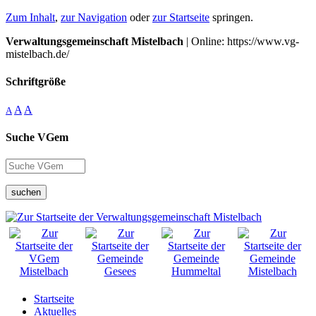
Zum Inhalt
,
zur Navigation
oder
zur Startseite
springen.
Verwaltungsgemeinschaft Mistelbach
| Online: https://www.vg-
mistelbach.de/
Schriftgröße
A
A
A
Suche VGem
suchen
Startseite
Aktuelles