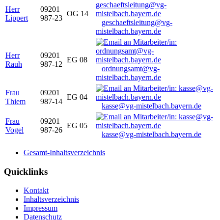
Herr
09201
OG 14
Lippert
987-23
geschaeftsleitung@vg-
mistelbach.bayern.de
Herr
09201
EG 08
Rauh
987-12
ordnungsamt@vg-
mistelbach.bayern.de
Frau
09201
EG 04
Thiem
987-14
kasse@vg-mistelbach.bayern.de
Frau
09201
EG 05
Vogel
987-26
kasse@vg-mistelbach.bayern.de
Gesamt-Inhaltsverzeichnis
Quicklinks
Kontakt
Inhaltsverzeichnis
Impressum
Datenschutz