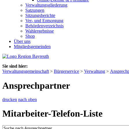
Verwaltungsgliederung
Satzungen
Sitzungsberichte
Ver- und Entsorgung
Behördenverzeichnis
Wahlergebnisse
Shop
Über uns
Mitgliedsgemeinden
Sie sind hier:
Verwaltungsgemeinschaft
>
Bürgerservice
>
Verwaltung
>
Ansprechp
Ansprechpartner
drucken
nach oben
Mitarbeiter-Telefon-Liste