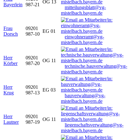
OG 13
Bayerlein
987-21
mitteilungsblatt@vg-
mistelbach.bayern.de
Frau
09201
EG 01
Dorsch
987-10
einwohneramt@vg-
mistelbach.bayern.de
Herr
09201
OG 11
Körber
987-20
technische.bauverwaltung@vg-
mistelbach.bayern.de
Herr
09201
EG 03
Krug
987-13
bauverwaltung@vg-
mistelbach.bayern.de
Herr
09201
OG 11
Lautner
987-19
liegenschaftsverwaltung@vg-
mistelbach.bayern.de