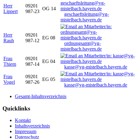
Herr
09201
OG 14
Lippert
987-23
geschaeftsleitung@vg-
mistelbach.bayern.de
Herr
09201
EG 08
Rauh
987-12
ordnungsamt@vg-
mistelbach.bayern.de
Frau
09201
EG 04
Thiem
987-14
kasse@vg-mistelbach.bayern.de
Frau
09201
EG 05
Vogel
987-26
kasse@vg-mistelbach.bayern.de
Gesamt-Inhaltsverzeichnis
Quicklinks
Kontakt
Inhaltsverzeichnis
Impressum
Datenschutz