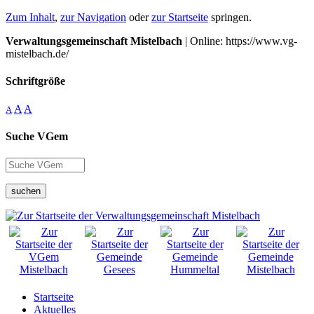
Zum Inhalt
,
zur Navigation
oder
zur Startseite
springen.
Verwaltungsgemeinschaft Mistelbach
| Online: https://www.vg-
mistelbach.de/
Schriftgröße
A
A
A
Suche VGem
suchen
Startseite
Aktuelles