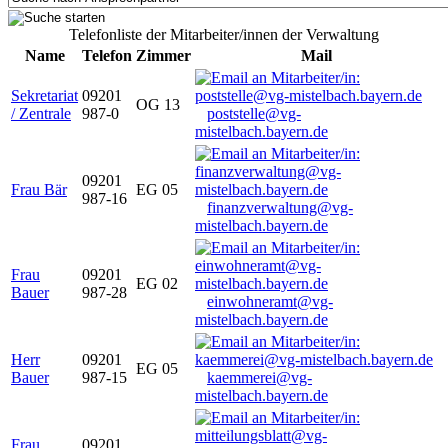
Telefonliste der Mitarbeiter/innen der Verwaltung
Name
Telefon
Zimmer
Mail
Sekretariat
09201
OG 13
/ Zentrale
987-0
poststelle@vg-
mistelbach.bayern.de
09201
Frau Bär
EG 05
987-16
finanzverwaltung@vg-
mistelbach.bayern.de
Frau
09201
EG 02
Bauer
987-28
einwohneramt@vg-
mistelbach.bayern.de
Herr
09201
EG 05
Bauer
987-15
kaemmerei@vg-
mistelbach.bayern.de
Frau
09201