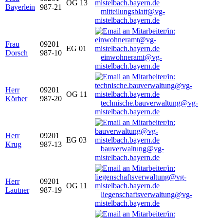
OG 13
Bayerlein
987-21
mitteilungsblatt@vg-
mistelbach.bayern.de
Frau
09201
EG 01
Dorsch
987-10
einwohneramt@vg-
mistelbach.bayern.de
Herr
09201
OG 11
Körber
987-20
technische.bauverwaltung@vg-
mistelbach.bayern.de
Herr
09201
EG 03
Krug
987-13
bauverwaltung@vg-
mistelbach.bayern.de
Herr
09201
OG 11
Lautner
987-19
liegenschaftsverwaltung@vg-
mistelbach.bayern.de