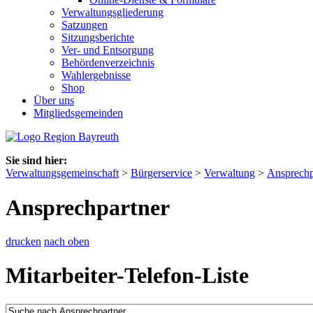
Verwaltungsgliederung
Satzungen
Sitzungsberichte
Ver- und Entsorgung
Behördenverzeichnis
Wahlergebnisse
Shop
Über uns
Mitgliedsgemeinden
Sie sind hier:
Verwaltungsgemeinschaft
>
Bürgerservice
>
Verwaltung
>
Ansprechp
Ansprechpartner
drucken
nach oben
Mitarbeiter-Telefon-Liste