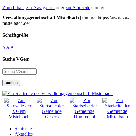
Zum Inhalt
,
zur Navigation
oder
zur Startseite
springen.
Verwaltungsgemeinschaft Mistelbach
| Online: https://www.vg-
mistelbach.de/
Schriftgröße
A
A
A
Suche VGem
suchen
Startseite
Aktuelles