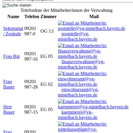
Telefonliste der Mitarbeiter/innen der Verwaltung
Name
Telefon
Zimmer
Mail
Sekretariat
09201
OG 13
/ Zentrale
987-0
poststelle@vg-
mistelbach.bayern.de
09201
Frau Bär
EG 05
987-16
finanzverwaltung@vg-
mistelbach.bayern.de
Frau
09201
EG 02
Bauer
987-28
einwohneramt@vg-
mistelbach.bayern.de
Herr
09201
EG 05
Bauer
987-15
kaemmerei@vg-
mistelbach.bayern.de
Frau
09201