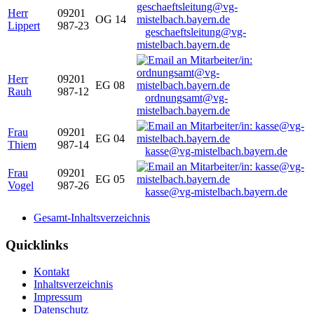
Herr
09201
OG 14
Lippert
987-23
geschaeftsleitung@vg-
mistelbach.bayern.de
Herr
09201
EG 08
Rauh
987-12
ordnungsamt@vg-
mistelbach.bayern.de
Frau
09201
EG 04
Thiem
987-14
kasse@vg-mistelbach.bayern.de
Frau
09201
EG 05
Vogel
987-26
kasse@vg-mistelbach.bayern.de
Gesamt-Inhaltsverzeichnis
Quicklinks
Kontakt
Inhaltsverzeichnis
Impressum
Datenschutz