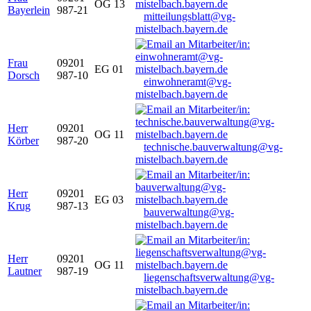
OG 13
Bayerlein
987-21
mitteilungsblatt@vg-
mistelbach.bayern.de
Frau
09201
EG 01
Dorsch
987-10
einwohneramt@vg-
mistelbach.bayern.de
Herr
09201
OG 11
Körber
987-20
technische.bauverwaltung@vg-
mistelbach.bayern.de
Herr
09201
EG 03
Krug
987-13
bauverwaltung@vg-
mistelbach.bayern.de
Herr
09201
OG 11
Lautner
987-19
liegenschaftsverwaltung@vg-
mistelbach.bayern.de