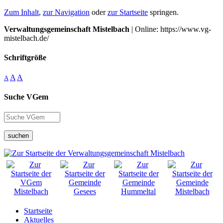
Zum Inhalt
,
zur Navigation
oder
zur Startseite
springen.
Verwaltungsgemeinschaft Mistelbach
| Online: https://www.vg-
mistelbach.de/
Schriftgröße
A
A
A
Suche VGem
suchen
Startseite
Aktuelles