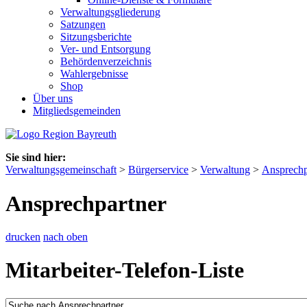
Verwaltungsgliederung
Satzungen
Sitzungsberichte
Ver- und Entsorgung
Behördenverzeichnis
Wahlergebnisse
Shop
Über uns
Mitgliedsgemeinden
Sie sind hier:
Verwaltungsgemeinschaft
>
Bürgerservice
>
Verwaltung
>
Ansprechp
Ansprechpartner
drucken
nach oben
Mitarbeiter-Telefon-Liste