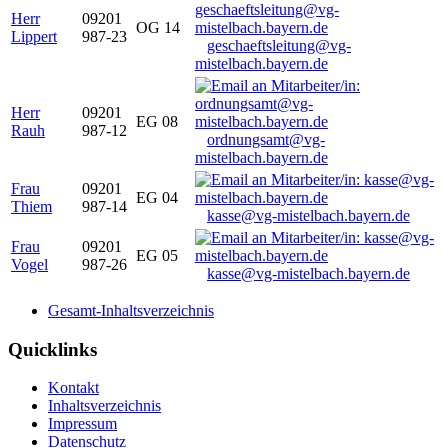
Herr
09201
OG 14
Lippert
987-23
geschaeftsleitung@vg-
mistelbach.bayern.de
Herr
09201
EG 08
Rauh
987-12
ordnungsamt@vg-
mistelbach.bayern.de
Frau
09201
EG 04
Thiem
987-14
kasse@vg-mistelbach.bayern.de
Frau
09201
EG 05
Vogel
987-26
kasse@vg-mistelbach.bayern.de
Gesamt-Inhaltsverzeichnis
Quicklinks
Kontakt
Inhaltsverzeichnis
Impressum
Datenschutz