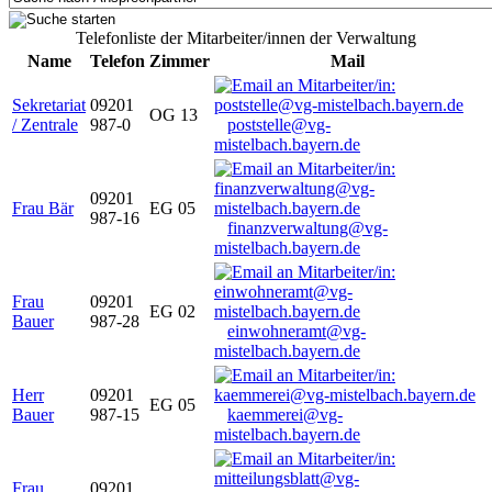
Telefonliste der Mitarbeiter/innen der Verwaltung
Name
Telefon
Zimmer
Mail
Sekretariat
09201
OG 13
/ Zentrale
987-0
poststelle@vg-
mistelbach.bayern.de
09201
Frau Bär
EG 05
987-16
finanzverwaltung@vg-
mistelbach.bayern.de
Frau
09201
EG 02
Bauer
987-28
einwohneramt@vg-
mistelbach.bayern.de
Herr
09201
EG 05
Bauer
987-15
kaemmerei@vg-
mistelbach.bayern.de
Frau
09201