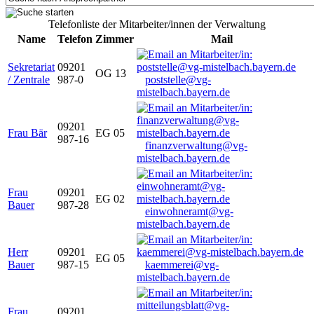
Telefonliste der Mitarbeiter/innen der Verwaltung
Name
Telefon
Zimmer
Mail
Sekretariat
09201
OG 13
/ Zentrale
987-0
poststelle@vg-
mistelbach.bayern.de
09201
Frau Bär
EG 05
987-16
finanzverwaltung@vg-
mistelbach.bayern.de
Frau
09201
EG 02
Bauer
987-28
einwohneramt@vg-
mistelbach.bayern.de
Herr
09201
EG 05
Bauer
987-15
kaemmerei@vg-
mistelbach.bayern.de
Frau
09201