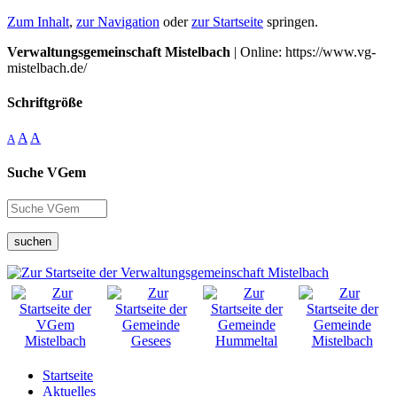
Zum Inhalt
,
zur Navigation
oder
zur Startseite
springen.
Verwaltungsgemeinschaft Mistelbach
| Online: https://www.vg-
mistelbach.de/
Schriftgröße
A
A
A
Suche VGem
suchen
Startseite
Aktuelles