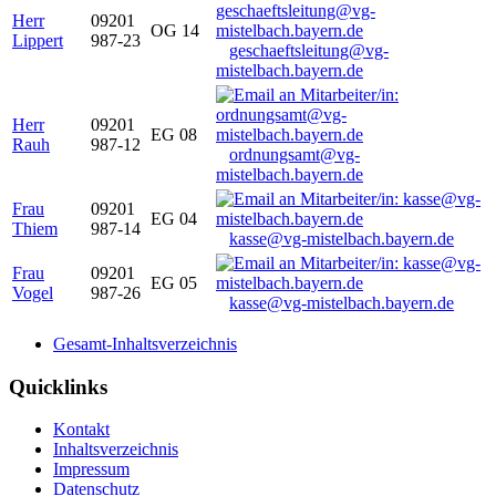
Herr
09201
OG 14
Lippert
987-23
geschaeftsleitung@vg-
mistelbach.bayern.de
Herr
09201
EG 08
Rauh
987-12
ordnungsamt@vg-
mistelbach.bayern.de
Frau
09201
EG 04
Thiem
987-14
kasse@vg-mistelbach.bayern.de
Frau
09201
EG 05
Vogel
987-26
kasse@vg-mistelbach.bayern.de
Gesamt-Inhaltsverzeichnis
Quicklinks
Kontakt
Inhaltsverzeichnis
Impressum
Datenschutz