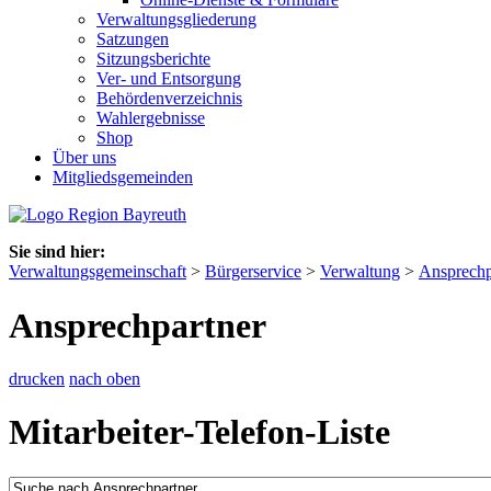
Verwaltungsgliederung
Satzungen
Sitzungsberichte
Ver- und Entsorgung
Behördenverzeichnis
Wahlergebnisse
Shop
Über uns
Mitgliedsgemeinden
Sie sind hier:
Verwaltungsgemeinschaft
>
Bürgerservice
>
Verwaltung
>
Ansprechp
Ansprechpartner
drucken
nach oben
Mitarbeiter-Telefon-Liste