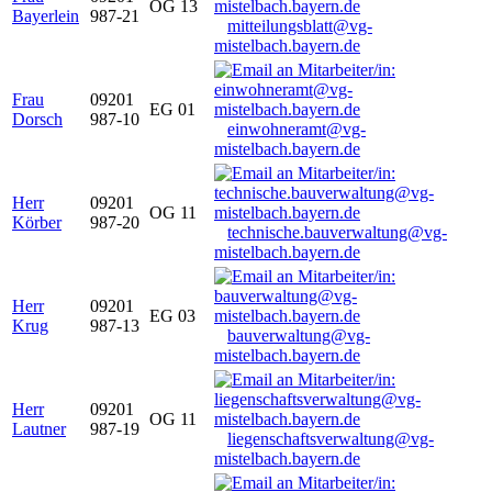
OG 13
Bayerlein
987-21
mitteilungsblatt@vg-
mistelbach.bayern.de
Frau
09201
EG 01
Dorsch
987-10
einwohneramt@vg-
mistelbach.bayern.de
Herr
09201
OG 11
Körber
987-20
technische.bauverwaltung@vg-
mistelbach.bayern.de
Herr
09201
EG 03
Krug
987-13
bauverwaltung@vg-
mistelbach.bayern.de
Herr
09201
OG 11
Lautner
987-19
liegenschaftsverwaltung@vg-
mistelbach.bayern.de