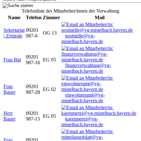
Telefonliste der Mitarbeiter/innen der Verwaltung
Name
Telefon
Zimmer
Mail
Sekretariat
09201
OG 13
/ Zentrale
987-0
poststelle@vg-
mistelbach.bayern.de
09201
Frau Bär
EG 05
987-16
finanzverwaltung@vg-
mistelbach.bayern.de
Frau
09201
EG 02
Bauer
987-28
einwohneramt@vg-
mistelbach.bayern.de
Herr
09201
EG 05
Bauer
987-15
kaemmerei@vg-
mistelbach.bayern.de
Frau
09201