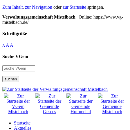
Zum Inhalt
,
zur Navigation
oder
zur Startseite
springen.
Verwaltungsgemeinschaft Mistelbach
| Online: https://www.vg-
mistelbach.de/
Schriftgröße
A
A
A
Suche VGem
suchen
Startseite
Aktuelles