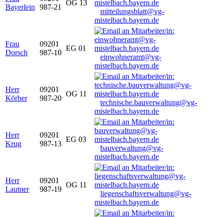
OG 13
Bayerlein
987-21
mitteilungsblatt@vg-
mistelbach.bayern.de
Frau
09201
EG 01
Dorsch
987-10
einwohneramt@vg-
mistelbach.bayern.de
Herr
09201
OG 11
Körber
987-20
technische.bauverwaltung@vg-
mistelbach.bayern.de
Herr
09201
EG 03
Krug
987-13
bauverwaltung@vg-
mistelbach.bayern.de
Herr
09201
OG 11
Lautner
987-19
liegenschaftsverwaltung@vg-
mistelbach.bayern.de