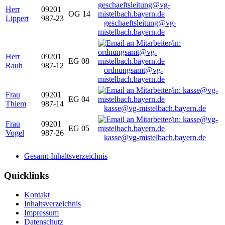
Herr
09201
OG 14
Lippert
987-23
geschaeftsleitung@vg-
mistelbach.bayern.de
Herr
09201
EG 08
Rauh
987-12
ordnungsamt@vg-
mistelbach.bayern.de
Frau
09201
EG 04
Thiem
987-14
kasse@vg-mistelbach.bayern.de
Frau
09201
EG 05
Vogel
987-26
kasse@vg-mistelbach.bayern.de
Gesamt-Inhaltsverzeichnis
Quicklinks
Kontakt
Inhaltsverzeichnis
Impressum
Datenschutz