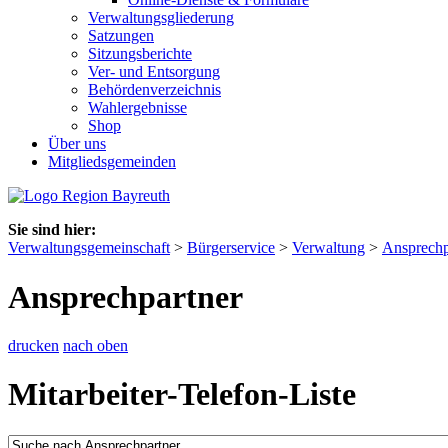
Verwaltungsgliederung
Satzungen
Sitzungsberichte
Ver- und Entsorgung
Behördenverzeichnis
Wahlergebnisse
Shop
Über uns
Mitgliedsgemeinden
Sie sind hier:
Verwaltungsgemeinschaft
>
Bürgerservice
>
Verwaltung
>
Ansprechp
Ansprechpartner
drucken
nach oben
Mitarbeiter-Telefon-Liste