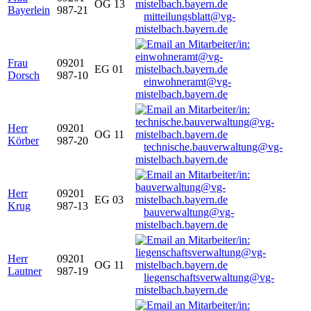
OG 13
Bayerlein
987-21
mitteilungsblatt@vg-
mistelbach.bayern.de
Frau
09201
EG 01
Dorsch
987-10
einwohneramt@vg-
mistelbach.bayern.de
Herr
09201
OG 11
Körber
987-20
technische.bauverwaltung@vg-
mistelbach.bayern.de
Herr
09201
EG 03
Krug
987-13
bauverwaltung@vg-
mistelbach.bayern.de
Herr
09201
OG 11
Lautner
987-19
liegenschaftsverwaltung@vg-
mistelbach.bayern.de