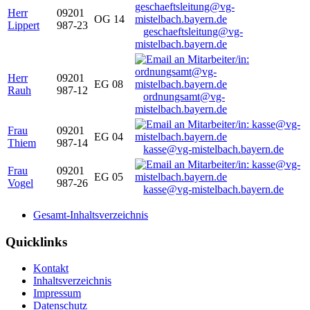
Herr
09201
OG 14
Lippert
987-23
geschaeftsleitung@vg-
mistelbach.bayern.de
Herr
09201
EG 08
Rauh
987-12
ordnungsamt@vg-
mistelbach.bayern.de
Frau
09201
EG 04
Thiem
987-14
kasse@vg-mistelbach.bayern.de
Frau
09201
EG 05
Vogel
987-26
kasse@vg-mistelbach.bayern.de
Gesamt-Inhaltsverzeichnis
Quicklinks
Kontakt
Inhaltsverzeichnis
Impressum
Datenschutz