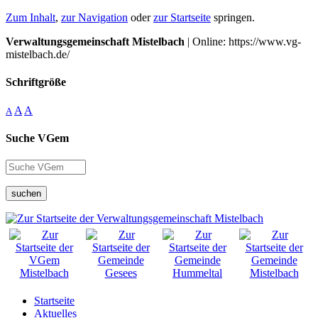
Zum Inhalt
,
zur Navigation
oder
zur Startseite
springen.
Verwaltungsgemeinschaft Mistelbach
| Online: https://www.vg-
mistelbach.de/
Schriftgröße
A
A
A
Suche VGem
suchen
Startseite
Aktuelles