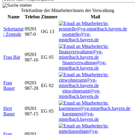
Telefonliste der Mitarbeiter/innen der Verwaltung
Name
Telefon
Zimmer
Mail
Sekretariat
09201
OG 13
/ Zentrale
987-0
poststelle@vg-
mistelbach.bayern.de
09201
Frau Bär
EG 05
987-16
finanzverwaltung@vg-
mistelbach.bayern.de
Frau
09201
EG 02
Bauer
987-28
einwohneramt@vg-
mistelbach.bayern.de
Herr
09201
EG 05
Bauer
987-15
kaemmerei@vg-
mistelbach.bayern.de
Frau
09201