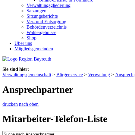
Verwaltungsgliederung
Satzungen
Sitzungsberichte
Ver- und Entsorgung
Behördenverzeichnis
Wahlergebnisse
Shop
Über uns
Mitgliedsgemeinden
Sie sind hier:
Verwaltungsgemeinschaft
>
Bürgerservice
>
Verwaltung
>
Ansprechp
Ansprechpartner
drucken
nach oben
Mitarbeiter-Telefon-Liste