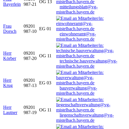
OG 13
Bayerlein
987-21
mitteilungsblatt@vg-
mistelbach.bayern.de
Frau
09201
EG 01
Dorsch
987-10
einwohneramt@vg-
mistelbach.bayern.de
Herr
09201
OG 11
Körber
987-20
technische.bauverwaltung@vg-
mistelbach.bayern.de
Herr
09201
EG 03
Krug
987-13
bauverwaltung@vg-
mistelbach.bayern.de
Herr
09201
OG 11
Lautner
987-19
liegenschaftsverwaltung@vg-
mistelbach.bayern.de