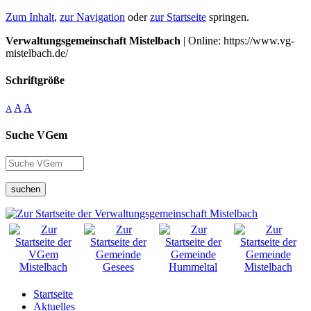
Zum Inhalt
,
zur Navigation
oder
zur Startseite
springen.
Verwaltungsgemeinschaft Mistelbach
| Online: https://www.vg-
mistelbach.de/
Schriftgröße
A
A
A
Suche VGem
suchen
Startseite
Aktuelles