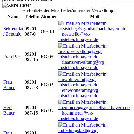
Telefonliste der Mitarbeiter/innen der Verwaltung
Name
Telefon
Zimmer
Mail
Sekretariat
09201
OG 13
/ Zentrale
987-0
poststelle@vg-
mistelbach.bayern.de
09201
Frau Bär
EG 05
987-16
finanzverwaltung@vg-
mistelbach.bayern.de
Frau
09201
EG 02
Bauer
987-28
einwohneramt@vg-
mistelbach.bayern.de
Herr
09201
EG 05
Bauer
987-15
kaemmerei@vg-
mistelbach.bayern.de
Frau
09201