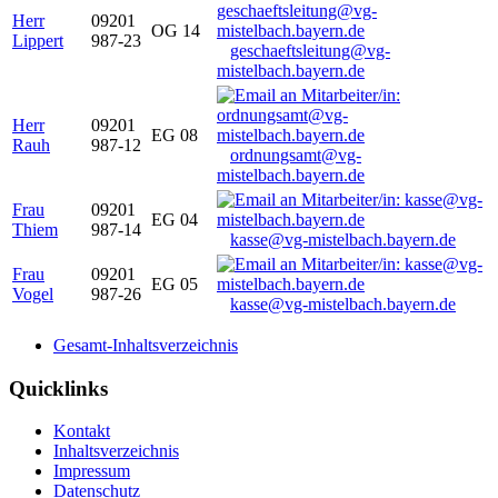
Herr
09201
OG 14
Lippert
987-23
geschaeftsleitung@vg-
mistelbach.bayern.de
Herr
09201
EG 08
Rauh
987-12
ordnungsamt@vg-
mistelbach.bayern.de
Frau
09201
EG 04
Thiem
987-14
kasse@vg-mistelbach.bayern.de
Frau
09201
EG 05
Vogel
987-26
kasse@vg-mistelbach.bayern.de
Gesamt-Inhaltsverzeichnis
Quicklinks
Kontakt
Inhaltsverzeichnis
Impressum
Datenschutz