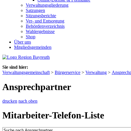
Verwaltungsgliederung
Satzungen
Sitzungsberichte
Ver- und Entsorgung
Behördenverzeichnis
Wahlergebnisse
Shop
Über uns
Mitgliedsgemeinden
Sie sind hier:
Verwaltungsgemeinschaft
>
Bürgerservice
>
Verwaltung
>
Ansprechp
Ansprechpartner
drucken
nach oben
Mitarbeiter-Telefon-Liste