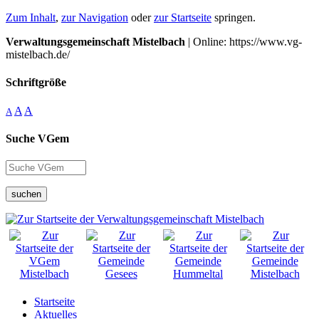
Zum Inhalt
,
zur Navigation
oder
zur Startseite
springen.
Verwaltungsgemeinschaft Mistelbach
| Online: https://www.vg-
mistelbach.de/
Schriftgröße
A
A
A
Suche VGem
suchen
Startseite
Aktuelles