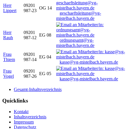
Herr
09201
OG 14
Lippert
987-23
geschaeftsleitung@vg-
mistelbach.bayern.de
Herr
09201
EG 08
Rauh
987-12
ordnungsamt@vg-
mistelbach.bayern.de
Frau
09201
EG 04
Thiem
987-14
kasse@vg-mistelbach.bayern.de
Frau
09201
EG 05
Vogel
987-26
kasse@vg-mistelbach.bayern.de
Gesamt-Inhaltsverzeichnis
Quicklinks
Kontakt
Inhaltsverzeichnis
Impressum
Datenschutz