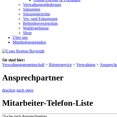
Verwaltungsgliederung
Satzungen
Sitzungsberichte
Ver- und Entsorgung
Behördenverzeichnis
Wahlergebnisse
Shop
Über uns
Mitgliedsgemeinden
Sie sind hier:
Verwaltungsgemeinschaft
>
Bürgerservice
>
Verwaltung
>
Ansprechp
Ansprechpartner
drucken
nach oben
Mitarbeiter-Telefon-Liste