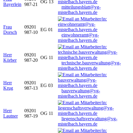
OG 13
Bayerlein
987-21
mitteilungsblatt@vg-
mistelbach.bayern.de
Frau
09201
EG 01
Dorsch
987-10
einwohneramt@vg-
mistelbach.bayern.de
Herr
09201
OG 11
Körber
987-20
technische.bauverwaltung@vg-
mistelbach.bayern.de
Herr
09201
EG 03
Krug
987-13
bauverwaltung@vg-
mistelbach.bayern.de
Herr
09201
OG 11
Lautner
987-19
liegenschaftsverwaltung@vg-
mistelbach.bayern.de