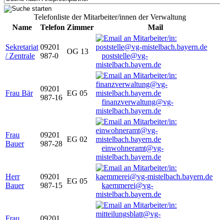
Telefonliste der Mitarbeiter/innen der Verwaltung
Name
Telefon
Zimmer
Mail
Sekretariat
09201
OG 13
/ Zentrale
987-0
poststelle@vg-
mistelbach.bayern.de
09201
Frau Bär
EG 05
987-16
finanzverwaltung@vg-
mistelbach.bayern.de
Frau
09201
EG 02
Bauer
987-28
einwohneramt@vg-
mistelbach.bayern.de
Herr
09201
EG 05
Bauer
987-15
kaemmerei@vg-
mistelbach.bayern.de
Frau
09201