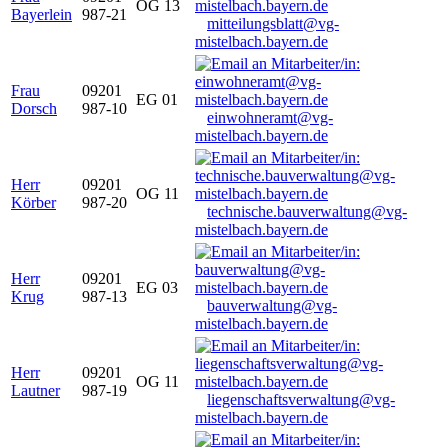
OG 13
Bayerlein
987-21
mitteilungsblatt@vg-
mistelbach.bayern.de
Frau
09201
EG 01
Dorsch
987-10
einwohneramt@vg-
mistelbach.bayern.de
Herr
09201
OG 11
Körber
987-20
technische.bauverwaltung@vg-
mistelbach.bayern.de
Herr
09201
EG 03
Krug
987-13
bauverwaltung@vg-
mistelbach.bayern.de
Herr
09201
OG 11
Lautner
987-19
liegenschaftsverwaltung@vg-
mistelbach.bayern.de