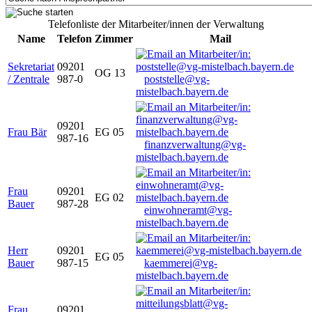
Telefonliste der Mitarbeiter/innen der Verwaltung
Name
Telefon
Zimmer
Mail
Sekretariat
09201
OG 13
/ Zentrale
987-0
poststelle@vg-
mistelbach.bayern.de
09201
Frau Bär
EG 05
987-16
finanzverwaltung@vg-
mistelbach.bayern.de
Frau
09201
EG 02
Bauer
987-28
einwohneramt@vg-
mistelbach.bayern.de
Herr
09201
EG 05
Bauer
987-15
kaemmerei@vg-
mistelbach.bayern.de
Frau
09201