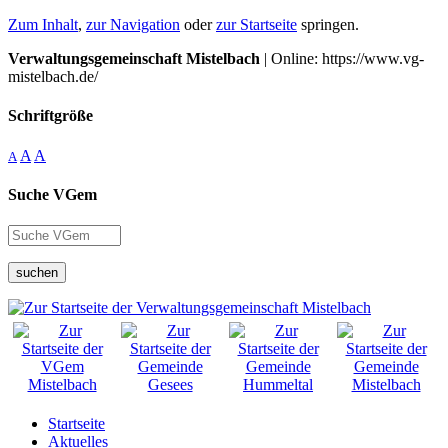
Zum Inhalt
,
zur Navigation
oder
zur Startseite
springen.
Verwaltungsgemeinschaft Mistelbach
| Online: https://www.vg-
mistelbach.de/
Schriftgröße
A
A
A
Suche VGem
suchen
Startseite
Aktuelles