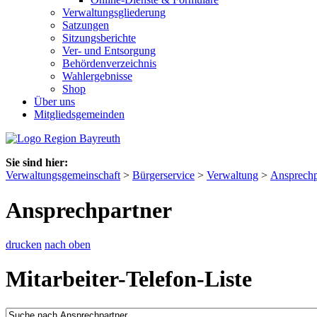
Verwaltungsgliederung
Satzungen
Sitzungsberichte
Ver- und Entsorgung
Behördenverzeichnis
Wahlergebnisse
Shop
Über uns
Mitgliedsgemeinden
Sie sind hier:
Verwaltungsgemeinschaft
>
Bürgerservice
>
Verwaltung
>
Ansprechp
Ansprechpartner
drucken
nach oben
Mitarbeiter-Telefon-Liste