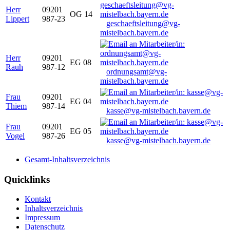
Herr
09201
OG 14
Lippert
987-23
geschaeftsleitung@vg-
mistelbach.bayern.de
Herr
09201
EG 08
Rauh
987-12
ordnungsamt@vg-
mistelbach.bayern.de
Frau
09201
EG 04
Thiem
987-14
kasse@vg-mistelbach.bayern.de
Frau
09201
EG 05
Vogel
987-26
kasse@vg-mistelbach.bayern.de
Gesamt-Inhaltsverzeichnis
Quicklinks
Kontakt
Inhaltsverzeichnis
Impressum
Datenschutz