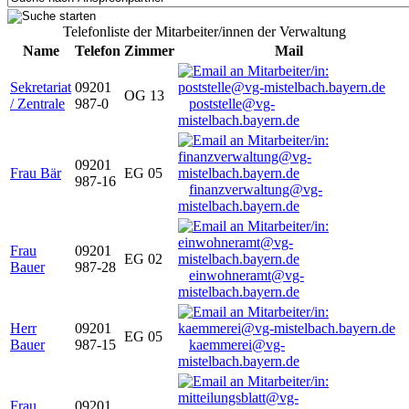
Telefonliste der Mitarbeiter/innen der Verwaltung
Name
Telefon
Zimmer
Mail
Sekretariat
09201
OG 13
/ Zentrale
987-0
poststelle@vg-
mistelbach.bayern.de
09201
Frau Bär
EG 05
987-16
finanzverwaltung@vg-
mistelbach.bayern.de
Frau
09201
EG 02
Bauer
987-28
einwohneramt@vg-
mistelbach.bayern.de
Herr
09201
EG 05
Bauer
987-15
kaemmerei@vg-
mistelbach.bayern.de
Frau
09201