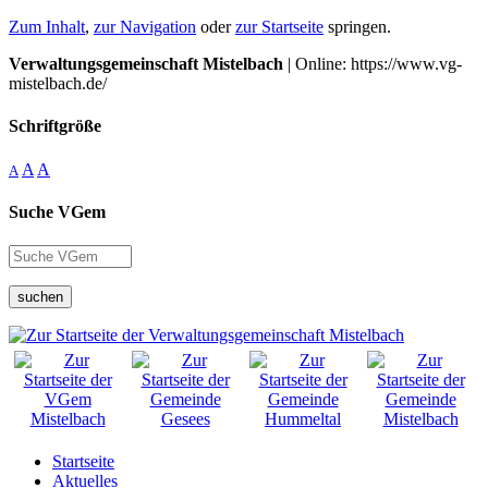
Zum Inhalt
,
zur Navigation
oder
zur Startseite
springen.
Verwaltungsgemeinschaft Mistelbach
| Online: https://www.vg-
mistelbach.de/
Schriftgröße
A
A
A
Suche VGem
suchen
Startseite
Aktuelles