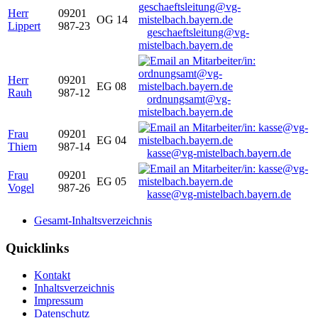
Herr
09201
OG 14
Lippert
987-23
geschaeftsleitung@vg-
mistelbach.bayern.de
Herr
09201
EG 08
Rauh
987-12
ordnungsamt@vg-
mistelbach.bayern.de
Frau
09201
EG 04
Thiem
987-14
kasse@vg-mistelbach.bayern.de
Frau
09201
EG 05
Vogel
987-26
kasse@vg-mistelbach.bayern.de
Gesamt-Inhaltsverzeichnis
Quicklinks
Kontakt
Inhaltsverzeichnis
Impressum
Datenschutz