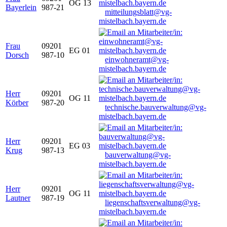
OG 13
Bayerlein
987-21
mitteilungsblatt@vg-
mistelbach.bayern.de
Frau
09201
EG 01
Dorsch
987-10
einwohneramt@vg-
mistelbach.bayern.de
Herr
09201
OG 11
Körber
987-20
technische.bauverwaltung@vg-
mistelbach.bayern.de
Herr
09201
EG 03
Krug
987-13
bauverwaltung@vg-
mistelbach.bayern.de
Herr
09201
OG 11
Lautner
987-19
liegenschaftsverwaltung@vg-
mistelbach.bayern.de