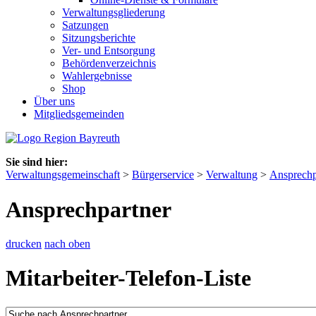
Verwaltungsgliederung
Satzungen
Sitzungsberichte
Ver- und Entsorgung
Behördenverzeichnis
Wahlergebnisse
Shop
Über uns
Mitgliedsgemeinden
Sie sind hier:
Verwaltungsgemeinschaft
>
Bürgerservice
>
Verwaltung
>
Ansprechp
Ansprechpartner
drucken
nach oben
Mitarbeiter-Telefon-Liste