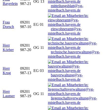
OG 13
Bayerlein
987-21
mitteilungsblatt@vg-
mistelbach.bayern.de
Frau
09201
EG 01
Dorsch
987-10
einwohneramt@vg-
mistelbach.bayern.de
Herr
09201
OG 11
Körber
987-20
technische.bauverwaltung@vg-
mistelbach.bayern.de
Herr
09201
EG 03
Krug
987-13
bauverwaltung@vg-
mistelbach.bayern.de
Herr
09201
OG 11
Lautner
987-19
liegenschaftsverwaltung@vg-
mistelbach.bayern.de