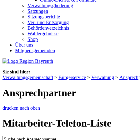
Verwaltungsgliederung
Satzungen
Sitzungsberichte
Ver- und Entsorgung
Behördenverzeichnis
Wahlergebnisse
Shop
Über uns
Mitgliedsgemeinden
Sie sind hier:
Verwaltungsgemeinschaft
>
Bürgerservice
>
Verwaltung
>
Ansprechp
Ansprechpartner
drucken
nach oben
Mitarbeiter-Telefon-Liste