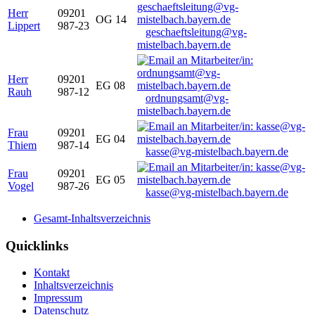
Herr
09201
OG 14
Lippert
987-23
geschaeftsleitung@vg-
mistelbach.bayern.de
Herr
09201
EG 08
Rauh
987-12
ordnungsamt@vg-
mistelbach.bayern.de
Frau
09201
EG 04
Thiem
987-14
kasse@vg-mistelbach.bayern.de
Frau
09201
EG 05
Vogel
987-26
kasse@vg-mistelbach.bayern.de
Gesamt-Inhaltsverzeichnis
Quicklinks
Kontakt
Inhaltsverzeichnis
Impressum
Datenschutz