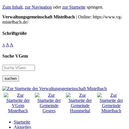
Zum Inhalt
,
zur Navigation
oder
zur Startseite
springen.
Verwaltungsgemeinschaft Mistelbach
| Online: https://www.vg-
mistelbach.de/
Schriftgröße
A
A
A
Suche VGem
suchen
Startseite
Aktuelles