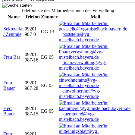
Telefonliste der Mitarbeiter/innen der Verwaltung
Name
Telefon
Zimmer
Mail
Sekretariat
09201
OG 13
/ Zentrale
987-0
poststelle@vg-
mistelbach.bayern.de
09201
Frau Bär
EG 05
987-16
finanzverwaltung@vg-
mistelbach.bayern.de
Frau
09201
EG 02
Bauer
987-28
einwohneramt@vg-
mistelbach.bayern.de
Herr
09201
EG 05
Bauer
987-15
kaemmerei@vg-
mistelbach.bayern.de
Frau
09201