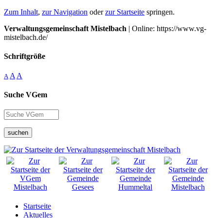
Zum Inhalt
,
zur Navigation
oder
zur Startseite
springen.
Verwaltungsgemeinschaft Mistelbach
| Online: https://www.vg-
mistelbach.de/
Schriftgröße
A
A
A
Suche VGem
suchen
Startseite
Aktuelles