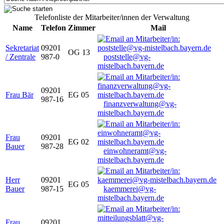
Telefonliste der Mitarbeiter/innen der Verwaltung
Name
Telefon
Zimmer
Mail
Sekretariat
09201
OG 13
/ Zentrale
987-0
poststelle@vg-
mistelbach.bayern.de
09201
Frau Bär
EG 05
987-16
finanzverwaltung@vg-
mistelbach.bayern.de
Frau
09201
EG 02
Bauer
987-28
einwohneramt@vg-
mistelbach.bayern.de
Herr
09201
EG 05
Bauer
987-15
kaemmerei@vg-
mistelbach.bayern.de
Frau
09201