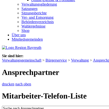
Verwaltungsgliederung
Satzungen
Sitzungsberichte
Ver- und Entsorgung
Behördenverzeichnis
Wahlergebnisse
Shop
Über uns
Mitgliedsgemeinden
Sie sind hier:
Verwaltungsgemeinschaft
>
Bürgerservice
>
Verwaltung
>
Ansprechp
Ansprechpartner
drucken
nach oben
Mitarbeiter-Telefon-Liste