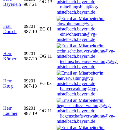
OG 13
Bayerlein
987-21
mitteilungsblatt@vg-
mistelbach.bayern.de
Frau
09201
EG 01
Dorsch
987-10
einwohneramt@vg-
mistelbach.bayern.de
Herr
09201
OG 11
Körber
987-20
technische.bauverwaltung@vg-
mistelbach.bayern.de
Herr
09201
EG 03
Krug
987-13
bauverwaltung@vg-
mistelbach.bayern.de
Herr
09201
OG 11
Lautner
987-19
liegenschaftsverwaltung@vg-
mistelbach.bayern.de