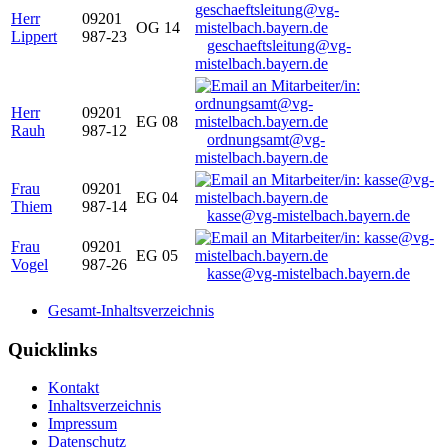
Herr
09201
OG 14
Lippert
987-23
geschaeftsleitung@vg-
mistelbach.bayern.de
Herr
09201
EG 08
Rauh
987-12
ordnungsamt@vg-
mistelbach.bayern.de
Frau
09201
EG 04
Thiem
987-14
kasse@vg-mistelbach.bayern.de
Frau
09201
EG 05
Vogel
987-26
kasse@vg-mistelbach.bayern.de
Gesamt-Inhaltsverzeichnis
Quicklinks
Kontakt
Inhaltsverzeichnis
Impressum
Datenschutz