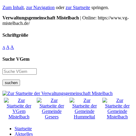
Zum Inhalt
,
zur Navigation
oder
zur Startseite
springen.
Verwaltungsgemeinschaft Mistelbach
| Online: https://www.vg-
mistelbach.de/
Schriftgröße
A
A
A
Suche VGem
suchen
Startseite
Aktuelles