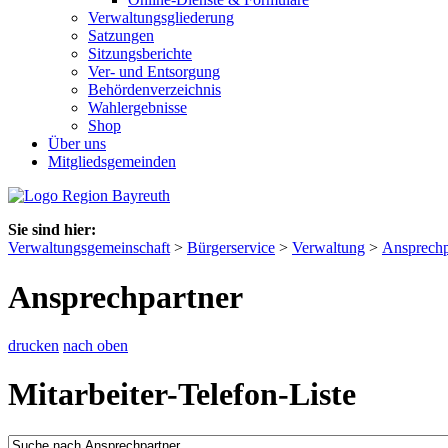
Verwaltungsgliederung
Satzungen
Sitzungsberichte
Ver- und Entsorgung
Behördenverzeichnis
Wahlergebnisse
Shop
Über uns
Mitgliedsgemeinden
Sie sind hier:
Verwaltungsgemeinschaft
>
Bürgerservice
>
Verwaltung
>
Ansprechp
Ansprechpartner
drucken
nach oben
Mitarbeiter-Telefon-Liste