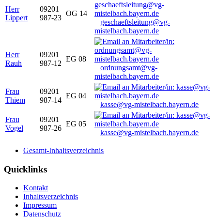
Herr
09201
OG 14
Lippert
987-23
geschaeftsleitung@vg-
mistelbach.bayern.de
Herr
09201
EG 08
Rauh
987-12
ordnungsamt@vg-
mistelbach.bayern.de
Frau
09201
EG 04
Thiem
987-14
kasse@vg-mistelbach.bayern.de
Frau
09201
EG 05
Vogel
987-26
kasse@vg-mistelbach.bayern.de
Gesamt-Inhaltsverzeichnis
Quicklinks
Kontakt
Inhaltsverzeichnis
Impressum
Datenschutz