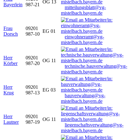
OG 13
Bayerlein
987-21
mitteilungsblatt@vg-
mistelbach.bayern.de
Frau
09201
EG 01
Dorsch
987-10
einwohneramt@vg-
mistelbach.bayern.de
Herr
09201
OG 11
Körber
987-20
technische.bauverwaltung@vg-
mistelbach.bayern.de
Herr
09201
EG 03
Krug
987-13
bauverwaltung@vg-
mistelbach.bayern.de
Herr
09201
OG 11
Lautner
987-19
liegenschaftsverwaltung@vg-
mistelbach.bayern.de