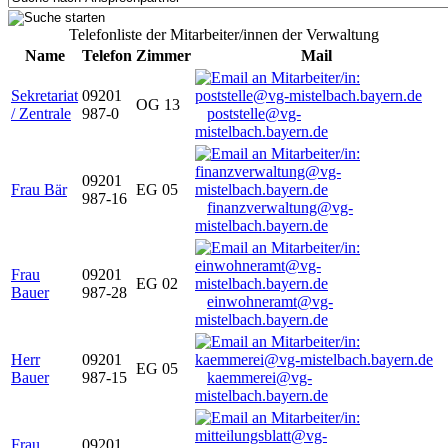
Telefonliste der Mitarbeiter/innen der Verwaltung
Name
Telefon
Zimmer
Mail
Sekretariat
09201
OG 13
/ Zentrale
987-0
poststelle@vg-
mistelbach.bayern.de
09201
Frau Bär
EG 05
987-16
finanzverwaltung@vg-
mistelbach.bayern.de
Frau
09201
EG 02
Bauer
987-28
einwohneramt@vg-
mistelbach.bayern.de
Herr
09201
EG 05
Bauer
987-15
kaemmerei@vg-
mistelbach.bayern.de
Frau
09201