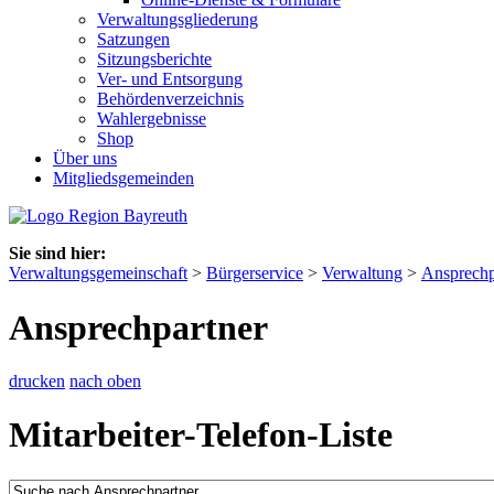
Verwaltungsgliederung
Satzungen
Sitzungsberichte
Ver- und Entsorgung
Behördenverzeichnis
Wahlergebnisse
Shop
Über uns
Mitgliedsgemeinden
Sie sind hier:
Verwaltungsgemeinschaft
>
Bürgerservice
>
Verwaltung
>
Ansprechp
Ansprechpartner
drucken
nach oben
Mitarbeiter-Telefon-Liste