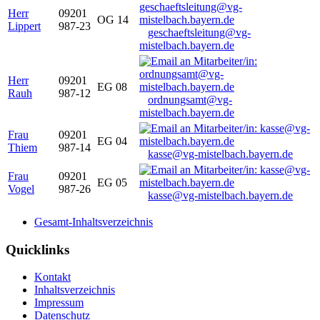
Herr
09201
OG 14
Lippert
987-23
geschaeftsleitung@vg-
mistelbach.bayern.de
Herr
09201
EG 08
Rauh
987-12
ordnungsamt@vg-
mistelbach.bayern.de
Frau
09201
EG 04
Thiem
987-14
kasse@vg-mistelbach.bayern.de
Frau
09201
EG 05
Vogel
987-26
kasse@vg-mistelbach.bayern.de
Gesamt-Inhaltsverzeichnis
Quicklinks
Kontakt
Inhaltsverzeichnis
Impressum
Datenschutz