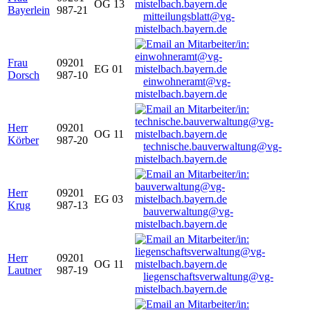
OG 13
Bayerlein
987-21
mitteilungsblatt@vg-
mistelbach.bayern.de
Frau
09201
EG 01
Dorsch
987-10
einwohneramt@vg-
mistelbach.bayern.de
Herr
09201
OG 11
Körber
987-20
technische.bauverwaltung@vg-
mistelbach.bayern.de
Herr
09201
EG 03
Krug
987-13
bauverwaltung@vg-
mistelbach.bayern.de
Herr
09201
OG 11
Lautner
987-19
liegenschaftsverwaltung@vg-
mistelbach.bayern.de