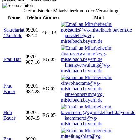
Telefonliste der Mitarbeiter/innen der Verwaltung
Name
Telefon
Zimmer
Mail
Sekretariat
09201
OG 13
/ Zentrale
987-0
poststelle@vg-
mistelbach.bayern.de
09201
Frau Bär
EG 05
987-16
finanzverwaltung@vg-
mistelbach.bayern.de
Frau
09201
EG 02
Bauer
987-28
einwohneramt@vg-
mistelbach.bayern.de
Herr
09201
EG 05
Bauer
987-15
kaemmerei@vg-
mistelbach.bayern.de
Frau
09201