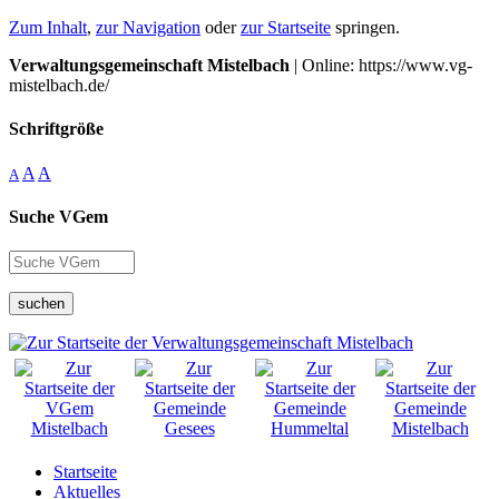
Zum Inhalt
,
zur Navigation
oder
zur Startseite
springen.
Verwaltungsgemeinschaft Mistelbach
| Online: https://www.vg-
mistelbach.de/
Schriftgröße
A
A
A
Suche VGem
suchen
Startseite
Aktuelles