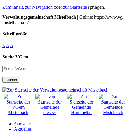
Zum Inhalt
,
zur Navigation
oder
zur Startseite
springen.
Verwaltungsgemeinschaft Mistelbach
| Online: https://www.vg-
mistelbach.de/
Schriftgröße
A
A
A
Suche VGem
suchen
Startseite
Aktuelles