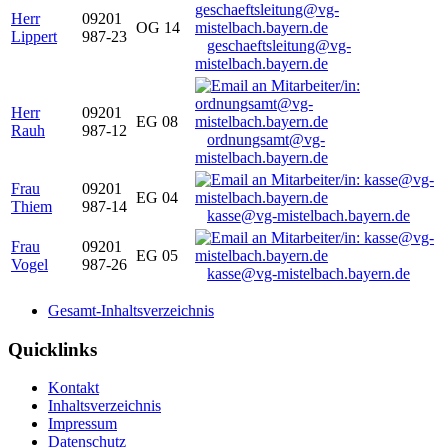
Herr
09201
OG 14
Lippert
987-23
geschaeftsleitung@vg-
mistelbach.bayern.de
Herr
09201
EG 08
Rauh
987-12
ordnungsamt@vg-
mistelbach.bayern.de
Frau
09201
EG 04
Thiem
987-14
kasse@vg-mistelbach.bayern.de
Frau
09201
EG 05
Vogel
987-26
kasse@vg-mistelbach.bayern.de
Gesamt-Inhaltsverzeichnis
Quicklinks
Kontakt
Inhaltsverzeichnis
Impressum
Datenschutz