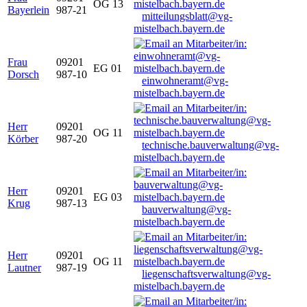
OG 13
Bayerlein
987-21
mitteilungsblatt@vg-
mistelbach.bayern.de
Frau
09201
EG 01
Dorsch
987-10
einwohneramt@vg-
mistelbach.bayern.de
Herr
09201
OG 11
Körber
987-20
technische.bauverwaltung@vg-
mistelbach.bayern.de
Herr
09201
EG 03
Krug
987-13
bauverwaltung@vg-
mistelbach.bayern.de
Herr
09201
OG 11
Lautner
987-19
liegenschaftsverwaltung@vg-
mistelbach.bayern.de