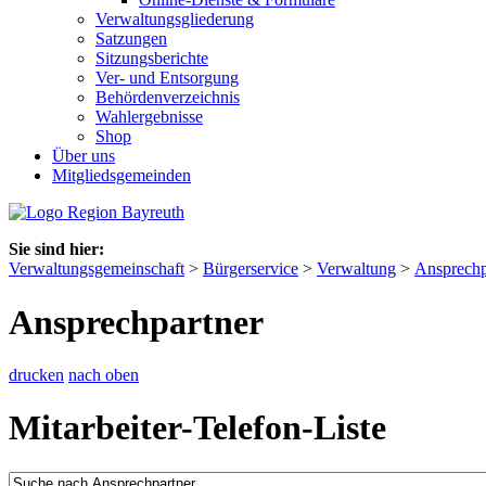
Verwaltungsgliederung
Satzungen
Sitzungsberichte
Ver- und Entsorgung
Behördenverzeichnis
Wahlergebnisse
Shop
Über uns
Mitgliedsgemeinden
Sie sind hier:
Verwaltungsgemeinschaft
>
Bürgerservice
>
Verwaltung
>
Ansprechp
Ansprechpartner
drucken
nach oben
Mitarbeiter-Telefon-Liste