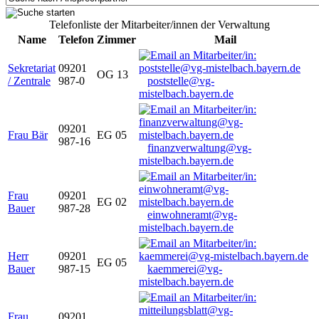
Telefonliste der Mitarbeiter/innen der Verwaltung
Name
Telefon
Zimmer
Mail
Sekretariat
09201
OG 13
/ Zentrale
987-0
poststelle@vg-
mistelbach.bayern.de
09201
Frau Bär
EG 05
987-16
finanzverwaltung@vg-
mistelbach.bayern.de
Frau
09201
EG 02
Bauer
987-28
einwohneramt@vg-
mistelbach.bayern.de
Herr
09201
EG 05
Bauer
987-15
kaemmerei@vg-
mistelbach.bayern.de
Frau
09201