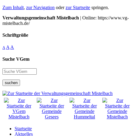
Zum Inhalt
,
zur Navigation
oder
zur Startseite
springen.
Verwaltungsgemeinschaft Mistelbach
| Online: https://www.vg-
mistelbach.de/
Schriftgröße
A
A
A
Suche VGem
suchen
Startseite
Aktuelles