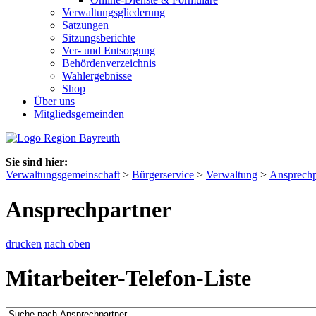
Verwaltungsgliederung
Satzungen
Sitzungsberichte
Ver- und Entsorgung
Behördenverzeichnis
Wahlergebnisse
Shop
Über uns
Mitgliedsgemeinden
Sie sind hier:
Verwaltungsgemeinschaft
>
Bürgerservice
>
Verwaltung
>
Ansprechp
Ansprechpartner
drucken
nach oben
Mitarbeiter-Telefon-Liste