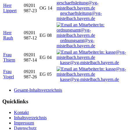
Herr
09201
OG 14
Lippert
987-23
geschaeftsleitung@vg-
mistelbach.bayern.de
Herr
09201
EG 08
Rauh
987-12
ordnungsamt@vg-
mistelbach.bayern.de
Frau
09201
EG 04
Thiem
987-14
kasse@vg-mistelbach.bayern.de
Frau
09201
EG 05
Vogel
987-26
kasse@vg-mistelbach.bayern.de
Gesamt-Inhaltsverzeichnis
Quicklinks
Kontakt
Inhaltsverzeichnis
Impressum
Datenschutz