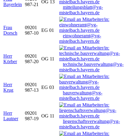
OG 13
Bayerlein
987-21
mitteilungsblatt@vg-
mistelbach.bayern.de
Frau
09201
EG 01
Dorsch
987-10
einwohneramt@vg-
mistelbach.bayern.de
Herr
09201
OG 11
Körber
987-20
technische.bauverwaltung@vg-
mistelbach.bayern.de
Herr
09201
EG 03
Krug
987-13
bauverwaltung@vg-
mistelbach.bayern.de
Herr
09201
OG 11
Lautner
987-19
liegenschaftsverwaltung@vg-
mistelbach.bayern.de