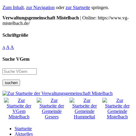
Zum Inhalt
,
zur Navigation
oder
zur Startseite
springen.
Verwaltungsgemeinschaft Mistelbach
| Online: https://www.vg-
mistelbach.de/
Schriftgröße
A
A
A
Suche VGem
suchen
Startseite
Aktuelles