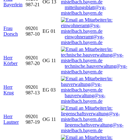
OG 13
Bayerlein
987-21
mitteilungsblatt@vg-
mistelbach.bayern.de
Frau
09201
EG 01
Dorsch
987-10
einwohneramt@vg-
mistelbach.bayern.de
Herr
09201
OG 11
Körber
987-20
technische.bauverwaltung@vg-
mistelbach.bayern.de
Herr
09201
EG 03
Krug
987-13
bauverwaltung@vg-
mistelbach.bayern.de
Herr
09201
OG 11
Lautner
987-19
liegenschaftsverwaltung@vg-
mistelbach.bayern.de