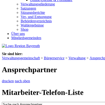
Verwaltungsgliederung
Satzungen
Sitzungsberichte
Ver- und Entsorgung
Behördenverzeichnis
Wahlergebnisse
Shop
Über uns
Mitgliedsgemeinden
Sie sind hier:
Verwaltungsgemeinschaft
>
Bürgerservice
>
Verwaltung
>
Ansprechp
Ansprechpartner
drucken
nach oben
Mitarbeiter-Telefon-Liste