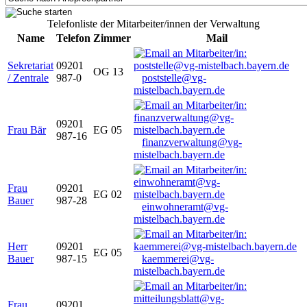
Telefonliste der Mitarbeiter/innen der Verwaltung
Name
Telefon
Zimmer
Mail
Sekretariat
09201
OG 13
/ Zentrale
987-0
poststelle@vg-
mistelbach.bayern.de
09201
Frau Bär
EG 05
987-16
finanzverwaltung@vg-
mistelbach.bayern.de
Frau
09201
EG 02
Bauer
987-28
einwohneramt@vg-
mistelbach.bayern.de
Herr
09201
EG 05
Bauer
987-15
kaemmerei@vg-
mistelbach.bayern.de
Frau
09201