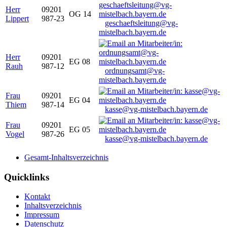
Herr
09201
OG 14
Lippert
987-23
geschaeftsleitung@vg-
mistelbach.bayern.de
Herr
09201
EG 08
Rauh
987-12
ordnungsamt@vg-
mistelbach.bayern.de
Frau
09201
EG 04
Thiem
987-14
kasse@vg-mistelbach.bayern.de
Frau
09201
EG 05
Vogel
987-26
kasse@vg-mistelbach.bayern.de
Gesamt-Inhaltsverzeichnis
Quicklinks
Kontakt
Inhaltsverzeichnis
Impressum
Datenschutz