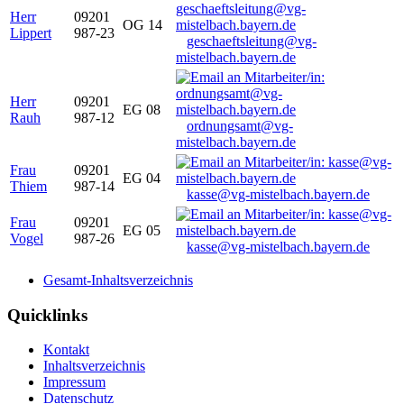
Herr
09201
OG 14
Lippert
987-23
geschaeftsleitung@vg-
mistelbach.bayern.de
Herr
09201
EG 08
Rauh
987-12
ordnungsamt@vg-
mistelbach.bayern.de
Frau
09201
EG 04
Thiem
987-14
kasse@vg-mistelbach.bayern.de
Frau
09201
EG 05
Vogel
987-26
kasse@vg-mistelbach.bayern.de
Gesamt-Inhaltsverzeichnis
Quicklinks
Kontakt
Inhaltsverzeichnis
Impressum
Datenschutz