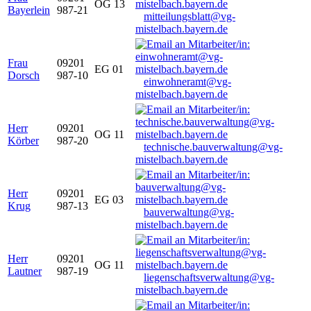
OG 13
Bayerlein
987-21
mitteilungsblatt@vg-
mistelbach.bayern.de
Frau
09201
EG 01
Dorsch
987-10
einwohneramt@vg-
mistelbach.bayern.de
Herr
09201
OG 11
Körber
987-20
technische.bauverwaltung@vg-
mistelbach.bayern.de
Herr
09201
EG 03
Krug
987-13
bauverwaltung@vg-
mistelbach.bayern.de
Herr
09201
OG 11
Lautner
987-19
liegenschaftsverwaltung@vg-
mistelbach.bayern.de