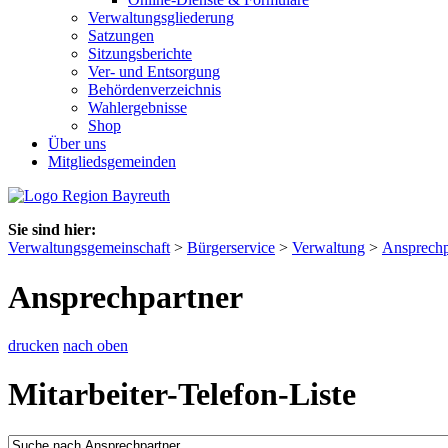
Verwaltungsgliederung
Satzungen
Sitzungsberichte
Ver- und Entsorgung
Behördenverzeichnis
Wahlergebnisse
Shop
Über uns
Mitgliedsgemeinden
Sie sind hier:
Verwaltungsgemeinschaft
>
Bürgerservice
>
Verwaltung
>
Ansprechp
Ansprechpartner
drucken
nach oben
Mitarbeiter-Telefon-Liste