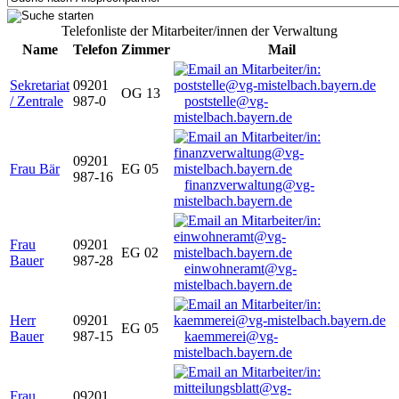
Telefonliste der Mitarbeiter/innen der Verwaltung
Name
Telefon
Zimmer
Mail
Sekretariat
09201
OG 13
/ Zentrale
987-0
poststelle@vg-
mistelbach.bayern.de
09201
Frau Bär
EG 05
987-16
finanzverwaltung@vg-
mistelbach.bayern.de
Frau
09201
EG 02
Bauer
987-28
einwohneramt@vg-
mistelbach.bayern.de
Herr
09201
EG 05
Bauer
987-15
kaemmerei@vg-
mistelbach.bayern.de
Frau
09201