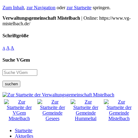
Zum Inhalt
,
zur Navigation
oder
zur Startseite
springen.
Verwaltungsgemeinschaft Mistelbach
| Online: https://www.vg-
mistelbach.de/
Schriftgröße
A
A
A
Suche VGem
suchen
Startseite
Aktuelles