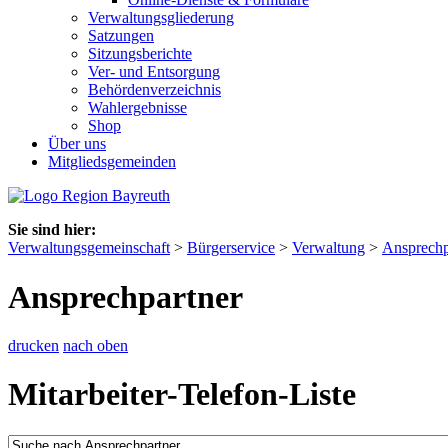
Verwaltungsgliederung
Satzungen
Sitzungsberichte
Ver- und Entsorgung
Behördenverzeichnis
Wahlergebnisse
Shop
Über uns
Mitgliedsgemeinden
Sie sind hier:
Verwaltungsgemeinschaft
>
Bürgerservice
>
Verwaltung
>
Ansprechp
Ansprechpartner
drucken
nach oben
Mitarbeiter-Telefon-Liste