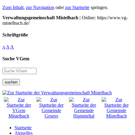
Zum Inhalt
,
zur Navigation
oder
zur Startseite
springen.
Verwaltungsgemeinschaft Mistelbach
| Online: https://www.vg-
mistelbach.de/
Schriftgröße
A
A
A
Suche VGem
suchen
Startseite
Aktuelles