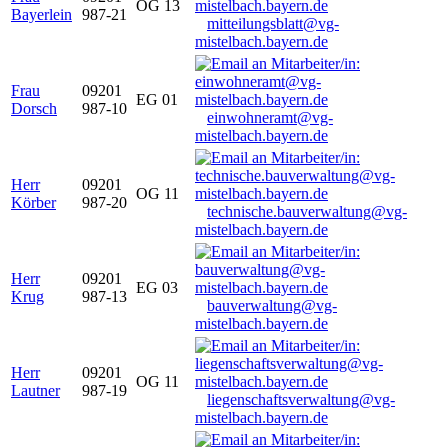
OG 13
Bayerlein
987-21
mitteilungsblatt@vg-
mistelbach.bayern.de
Frau
09201
EG 01
Dorsch
987-10
einwohneramt@vg-
mistelbach.bayern.de
Herr
09201
OG 11
Körber
987-20
technische.bauverwaltung@vg-
mistelbach.bayern.de
Herr
09201
EG 03
Krug
987-13
bauverwaltung@vg-
mistelbach.bayern.de
Herr
09201
OG 11
Lautner
987-19
liegenschaftsverwaltung@vg-
mistelbach.bayern.de