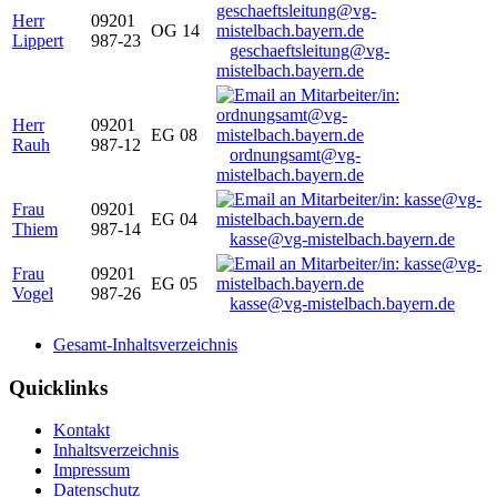
Herr
09201
OG 14
Lippert
987-23
geschaeftsleitung@vg-
mistelbach.bayern.de
Herr
09201
EG 08
Rauh
987-12
ordnungsamt@vg-
mistelbach.bayern.de
Frau
09201
EG 04
Thiem
987-14
kasse@vg-mistelbach.bayern.de
Frau
09201
EG 05
Vogel
987-26
kasse@vg-mistelbach.bayern.de
Gesamt-Inhaltsverzeichnis
Quicklinks
Kontakt
Inhaltsverzeichnis
Impressum
Datenschutz