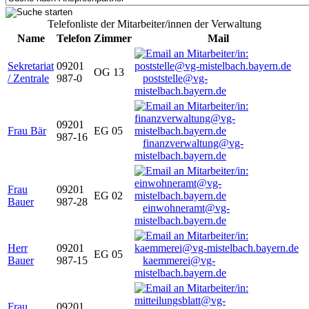
Telefonliste der Mitarbeiter/innen der Verwaltung
Name
Telefon
Zimmer
Mail
Sekretariat
09201
OG 13
/ Zentrale
987-0
poststelle@vg-
mistelbach.bayern.de
09201
Frau Bär
EG 05
987-16
finanzverwaltung@vg-
mistelbach.bayern.de
Frau
09201
EG 02
Bauer
987-28
einwohneramt@vg-
mistelbach.bayern.de
Herr
09201
EG 05
Bauer
987-15
kaemmerei@vg-
mistelbach.bayern.de
Frau
09201