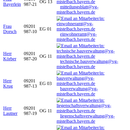
OG 13
Bayerlein
987-21
mitteilungsblatt@vg-
mistelbach.bayern.de
Frau
09201
EG 01
Dorsch
987-10
einwohneramt@vg-
mistelbach.bayern.de
Herr
09201
OG 11
Körber
987-20
technische.bauverwaltung@vg-
mistelbach.bayern.de
Herr
09201
EG 03
Krug
987-13
bauverwaltung@vg-
mistelbach.bayern.de
Herr
09201
OG 11
Lautner
987-19
liegenschaftsverwaltung@vg-
mistelbach.bayern.de