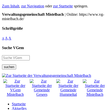
Zum Inhalt
,
zur Navigation
oder
zur Startseite
springen.
Verwaltungsgemeinschaft Mistelbach
| Online: https://www.vg-
mistelbach.de/
Schriftgröße
A
A
A
Suche VGem
suchen
Startseite
Aktuelles