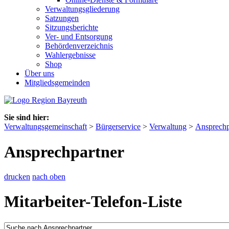
Verwaltungsgliederung
Satzungen
Sitzungsberichte
Ver- und Entsorgung
Behördenverzeichnis
Wahlergebnisse
Shop
Über uns
Mitgliedsgemeinden
Sie sind hier:
Verwaltungsgemeinschaft
>
Bürgerservice
>
Verwaltung
>
Ansprechp
Ansprechpartner
drucken
nach oben
Mitarbeiter-Telefon-Liste