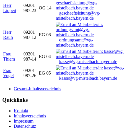
Herr
09201
OG 14
Lippert
987-23
geschaeftsleitung@vg-
mistelbach.bayern.de
Herr
09201
EG 08
Rauh
987-12
ordnungsamt@vg-
mistelbach.bayern.de
Frau
09201
EG 04
Thiem
987-14
kasse@vg-mistelbach.bayern.de
Frau
09201
EG 05
Vogel
987-26
kasse@vg-mistelbach.bayern.de
Gesamt-Inhaltsverzeichnis
Quicklinks
Kontakt
Inhaltsverzeichnis
Impressum
Datenschutz