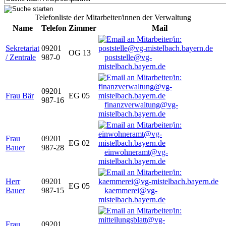
Telefonliste der Mitarbeiter/innen der Verwaltung
Name
Telefon
Zimmer
Mail
Sekretariat
09201
OG 13
/ Zentrale
987-0
poststelle@vg-
mistelbach.bayern.de
09201
Frau Bär
EG 05
987-16
finanzverwaltung@vg-
mistelbach.bayern.de
Frau
09201
EG 02
Bauer
987-28
einwohneramt@vg-
mistelbach.bayern.de
Herr
09201
EG 05
Bauer
987-15
kaemmerei@vg-
mistelbach.bayern.de
Frau
09201