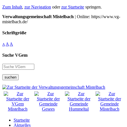
Zum Inhalt
,
zur Navigation
oder
zur Startseite
springen.
Verwaltungsgemeinschaft Mistelbach
| Online: https://www.vg-
mistelbach.de/
Schriftgröße
A
A
A
Suche VGem
suchen
Startseite
Aktuelles