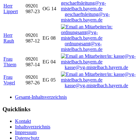
Herr
09201
OG 14
Lippert
987-23
geschaeftsleitung@vg-
mistelbach.bayern.de
Herr
09201
EG 08
Rauh
987-12
ordnungsamt@vg-
mistelbach.bayern.de
Frau
09201
EG 04
Thiem
987-14
kasse@vg-mistelbach.bayern.de
Frau
09201
EG 05
Vogel
987-26
kasse@vg-mistelbach.bayern.de
Gesamt-Inhaltsverzeichnis
Quicklinks
Kontakt
Inhaltsverzeichnis
Impressum
Datenschutz