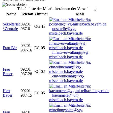
Telefonliste der Mitarbeiter/innen der Verwaltung
Name
Telefon
Zimmer
Mail
Sekretariat
09201
OG 13
/ Zentrale
987-0
poststelle@vg-
mistelbach.bayern.de
09201
Frau Bär
EG 05
987-16
finanzverwaltung@vg-
mistelbach.bayern.de
Frau
09201
EG 02
Bauer
987-28
einwohneramt@vg-
mistelbach.bayern.de
Herr
09201
EG 05
Bauer
987-15
kaemmerei@vg-
mistelbach.bayern.de
Frau
09201