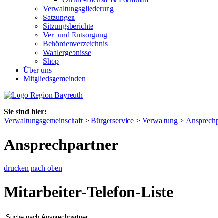
Verwaltungsgliederung
Satzungen
Sitzungsberichte
Ver- und Entsorgung
Behördenverzeichnis
Wahlergebnisse
Shop
Über uns
Mitgliedsgemeinden
Sie sind hier:
Verwaltungsgemeinschaft
>
Bürgerservice
>
Verwaltung
>
Ansprechp
Ansprechpartner
drucken
nach oben
Mitarbeiter-Telefon-Liste