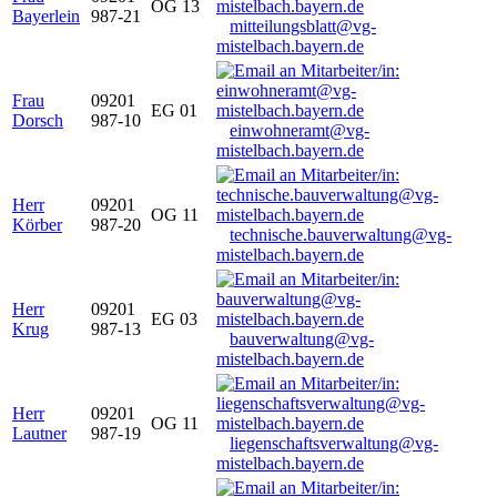
OG 13
Bayerlein
987-21
mitteilungsblatt@vg-
mistelbach.bayern.de
Frau
09201
EG 01
Dorsch
987-10
einwohneramt@vg-
mistelbach.bayern.de
Herr
09201
OG 11
Körber
987-20
technische.bauverwaltung@vg-
mistelbach.bayern.de
Herr
09201
EG 03
Krug
987-13
bauverwaltung@vg-
mistelbach.bayern.de
Herr
09201
OG 11
Lautner
987-19
liegenschaftsverwaltung@vg-
mistelbach.bayern.de