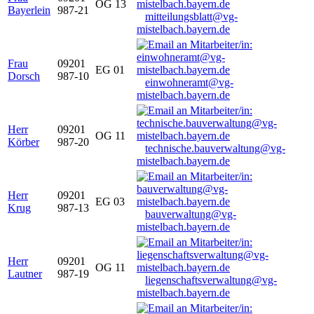
OG 13
Bayerlein
987-21
mitteilungsblatt@vg-
mistelbach.bayern.de
Frau
09201
EG 01
Dorsch
987-10
einwohneramt@vg-
mistelbach.bayern.de
Herr
09201
OG 11
Körber
987-20
technische.bauverwaltung@vg-
mistelbach.bayern.de
Herr
09201
EG 03
Krug
987-13
bauverwaltung@vg-
mistelbach.bayern.de
Herr
09201
OG 11
Lautner
987-19
liegenschaftsverwaltung@vg-
mistelbach.bayern.de