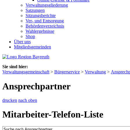
Verwaltungsgliederung
Satzungen
Sitzungsberichte
Ver- und Entsorgung
Behördenverzeichnis
Wahlergebnisse
Shop
Über uns
Mitgliedsgemeinden
Sie sind hier:
Verwaltungsgemeinschaft
>
Bürgerservice
>
Verwaltung
>
Ansprechp
Ansprechpartner
drucken
nach oben
Mitarbeiter-Telefon-Liste