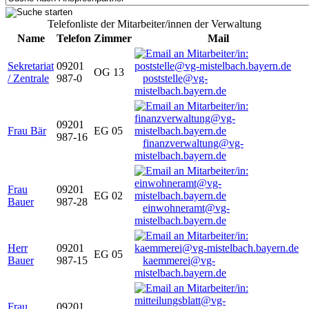
Telefonliste der Mitarbeiter/innen der Verwaltung
Name
Telefon
Zimmer
Mail
Sekretariat
09201
OG 13
/ Zentrale
987-0
poststelle@vg-
mistelbach.bayern.de
09201
Frau Bär
EG 05
987-16
finanzverwaltung@vg-
mistelbach.bayern.de
Frau
09201
EG 02
Bauer
987-28
einwohneramt@vg-
mistelbach.bayern.de
Herr
09201
EG 05
Bauer
987-15
kaemmerei@vg-
mistelbach.bayern.de
Frau
09201