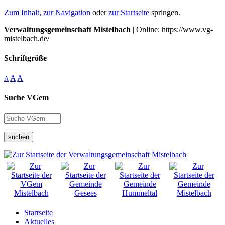
Zum Inhalt
,
zur Navigation
oder
zur Startseite
springen.
Verwaltungsgemeinschaft Mistelbach
| Online: https://www.vg-
mistelbach.de/
Schriftgröße
A
A
A
Suche VGem
suchen
Startseite
Aktuelles