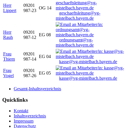
Herr
09201
OG 14
Lippert
987-23
geschaeftsleitung@vg-
mistelbach.bayern.de
Herr
09201
EG 08
Rauh
987-12
ordnungsamt@vg-
mistelbach.bayern.de
Frau
09201
EG 04
Thiem
987-14
kasse@vg-mistelbach.bayern.de
Frau
09201
EG 05
Vogel
987-26
kasse@vg-mistelbach.bayern.de
Gesamt-Inhaltsverzeichnis
Quicklinks
Kontakt
Inhaltsverzeichnis
Impressum
Datenschutz