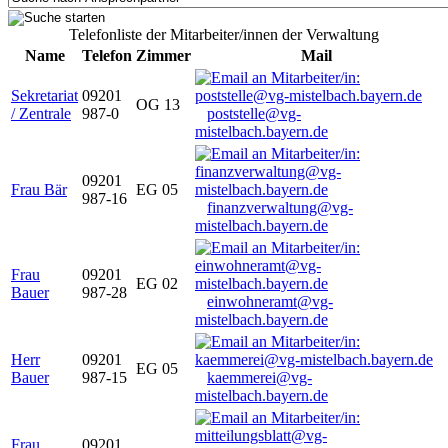
Telefonliste der Mitarbeiter/innen der Verwaltung
Name
Telefon
Zimmer
Mail
Sekretariat
09201
OG 13
/ Zentrale
987-0
poststelle@vg-
mistelbach.bayern.de
09201
Frau Bär
EG 05
987-16
finanzverwaltung@vg-
mistelbach.bayern.de
Frau
09201
EG 02
Bauer
987-28
einwohneramt@vg-
mistelbach.bayern.de
Herr
09201
EG 05
Bauer
987-15
kaemmerei@vg-
mistelbach.bayern.de
Frau
09201