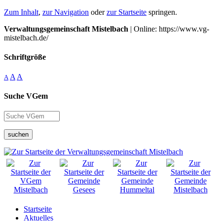
Zum Inhalt
,
zur Navigation
oder
zur Startseite
springen.
Verwaltungsgemeinschaft Mistelbach
| Online: https://www.vg-
mistelbach.de/
Schriftgröße
A
A
A
Suche VGem
suchen
Startseite
Aktuelles