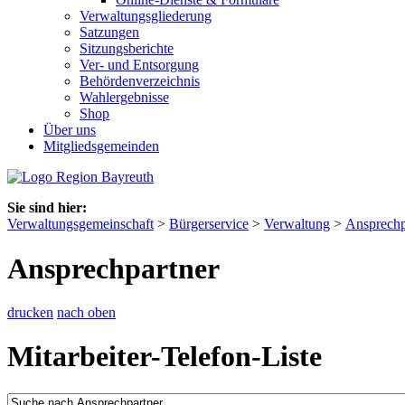
Verwaltungsgliederung
Satzungen
Sitzungsberichte
Ver- und Entsorgung
Behördenverzeichnis
Wahlergebnisse
Shop
Über uns
Mitgliedsgemeinden
Sie sind hier:
Verwaltungsgemeinschaft
>
Bürgerservice
>
Verwaltung
>
Ansprechp
Ansprechpartner
drucken
nach oben
Mitarbeiter-Telefon-Liste