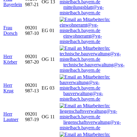
OG 13
Bayerlein
987-21
mitteilungsblatt@vg-
mistelbach.bayern.de
Frau
09201
EG 01
Dorsch
987-10
einwohneramt@vg-
mistelbach.bayern.de
Herr
09201
OG 11
Körber
987-20
technische.bauverwaltung@vg-
mistelbach.bayern.de
Herr
09201
EG 03
Krug
987-13
bauverwaltung@vg-
mistelbach.bayern.de
Herr
09201
OG 11
Lautner
987-19
liegenschaftsverwaltung@vg-
mistelbach.bayern.de