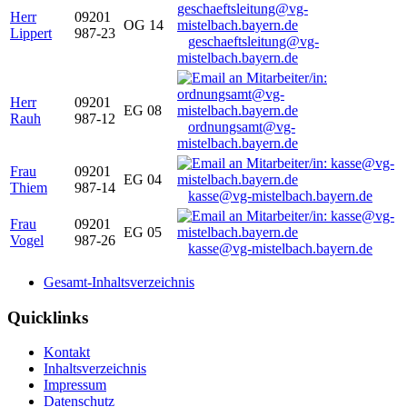
Herr
09201
OG 14
Lippert
987-23
geschaeftsleitung@vg-
mistelbach.bayern.de
Herr
09201
EG 08
Rauh
987-12
ordnungsamt@vg-
mistelbach.bayern.de
Frau
09201
EG 04
Thiem
987-14
kasse@vg-mistelbach.bayern.de
Frau
09201
EG 05
Vogel
987-26
kasse@vg-mistelbach.bayern.de
Gesamt-Inhaltsverzeichnis
Quicklinks
Kontakt
Inhaltsverzeichnis
Impressum
Datenschutz