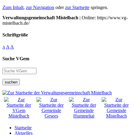
Zum Inhalt
,
zur Navigation
oder
zur Startseite
springen.
Verwaltungsgemeinschaft Mistelbach
| Online: https://www.vg-
mistelbach.de/
Schriftgröße
A
A
A
Suche VGem
suchen
Startseite
Aktuelles