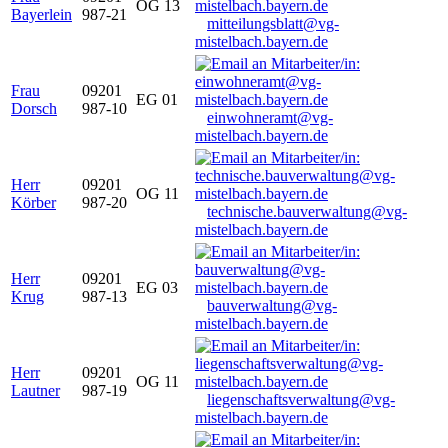
OG 13
Bayerlein
987-21
mitteilungsblatt@vg-
mistelbach.bayern.de
Frau
09201
EG 01
Dorsch
987-10
einwohneramt@vg-
mistelbach.bayern.de
Herr
09201
OG 11
Körber
987-20
technische.bauverwaltung@vg-
mistelbach.bayern.de
Herr
09201
EG 03
Krug
987-13
bauverwaltung@vg-
mistelbach.bayern.de
Herr
09201
OG 11
Lautner
987-19
liegenschaftsverwaltung@vg-
mistelbach.bayern.de