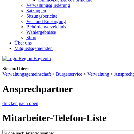
Verwaltungsgliederung
Satzungen
Sitzungsberichte
Ver- und Entsorgung
Behördenverzeichnis
Wahlergebnisse
Shop
Über uns
Mitgliedsgemeinden
Sie sind hier:
Verwaltungsgemeinschaft
>
Bürgerservice
>
Verwaltung
>
Ansprechp
Ansprechpartner
drucken
nach oben
Mitarbeiter-Telefon-Liste