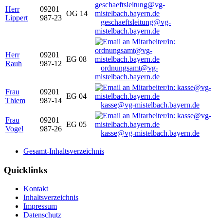
Herr
09201
OG 14
Lippert
987-23
geschaeftsleitung@vg-
mistelbach.bayern.de
Herr
09201
EG 08
Rauh
987-12
ordnungsamt@vg-
mistelbach.bayern.de
Frau
09201
EG 04
Thiem
987-14
kasse@vg-mistelbach.bayern.de
Frau
09201
EG 05
Vogel
987-26
kasse@vg-mistelbach.bayern.de
Gesamt-Inhaltsverzeichnis
Quicklinks
Kontakt
Inhaltsverzeichnis
Impressum
Datenschutz