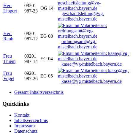
Herr
09201
OG 14
Lippert
987-23
geschaeftsleitung@vg-
mistelbach.bayern.de
Herr
09201
EG 08
Rauh
987-12
ordnungsamt@vg-
mistelbach.bayern.de
Frau
09201
EG 04
Thiem
987-14
kasse@vg-mistelbach.bayern.de
Frau
09201
EG 05
Vogel
987-26
kasse@vg-mistelbach.bayern.de
Gesamt-Inhaltsverzeichnis
Quicklinks
Kontakt
Inhaltsverzeichnis
Impressum
Datenschutz