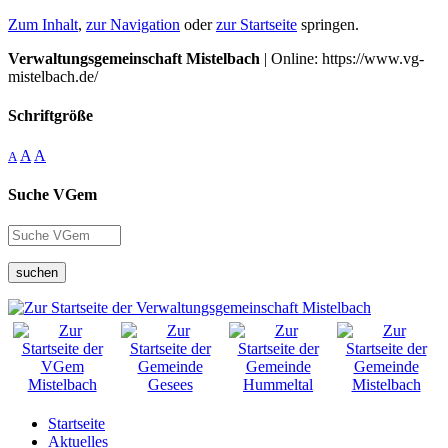
Zum Inhalt
,
zur Navigation
oder
zur Startseite
springen.
Verwaltungsgemeinschaft Mistelbach
| Online: https://www.vg-
mistelbach.de/
Schriftgröße
A
A
A
Suche VGem
suchen
Startseite
Aktuelles