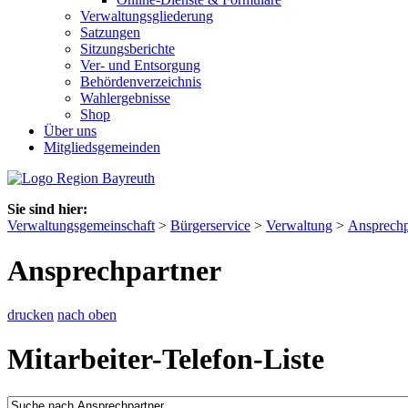
Verwaltungsgliederung
Satzungen
Sitzungsberichte
Ver- und Entsorgung
Behördenverzeichnis
Wahlergebnisse
Shop
Über uns
Mitgliedsgemeinden
Sie sind hier:
Verwaltungsgemeinschaft
>
Bürgerservice
>
Verwaltung
>
Ansprechp
Ansprechpartner
drucken
nach oben
Mitarbeiter-Telefon-Liste