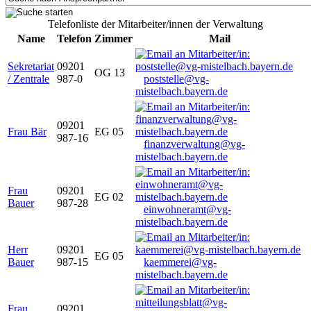
Telefonliste der Mitarbeiter/innen der Verwaltung
Name
Telefon
Zimmer
Mail
Sekretariat
09201
OG 13
/ Zentrale
987-0
poststelle@vg-
mistelbach.bayern.de
09201
Frau Bär
EG 05
987-16
finanzverwaltung@vg-
mistelbach.bayern.de
Frau
09201
EG 02
Bauer
987-28
einwohneramt@vg-
mistelbach.bayern.de
Herr
09201
EG 05
Bauer
987-15
kaemmerei@vg-
mistelbach.bayern.de
Frau
09201