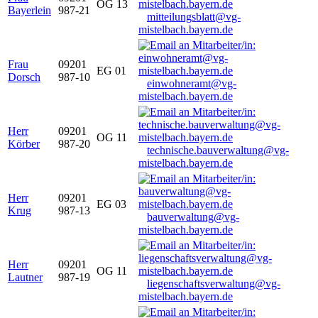
OG 13
Bayerlein
987-21
mitteilungsblatt@vg-
mistelbach.bayern.de
Frau
09201
EG 01
Dorsch
987-10
einwohneramt@vg-
mistelbach.bayern.de
Herr
09201
OG 11
Körber
987-20
technische.bauverwaltung@vg-
mistelbach.bayern.de
Herr
09201
EG 03
Krug
987-13
bauverwaltung@vg-
mistelbach.bayern.de
Herr
09201
OG 11
Lautner
987-19
liegenschaftsverwaltung@vg-
mistelbach.bayern.de