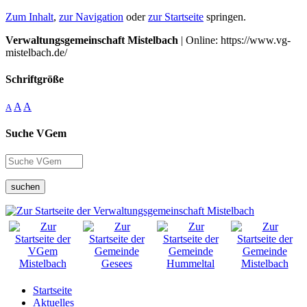
Zum Inhalt
,
zur Navigation
oder
zur Startseite
springen.
Verwaltungsgemeinschaft Mistelbach
| Online: https://www.vg-
mistelbach.de/
Schriftgröße
A
A
A
Suche VGem
suchen
Startseite
Aktuelles