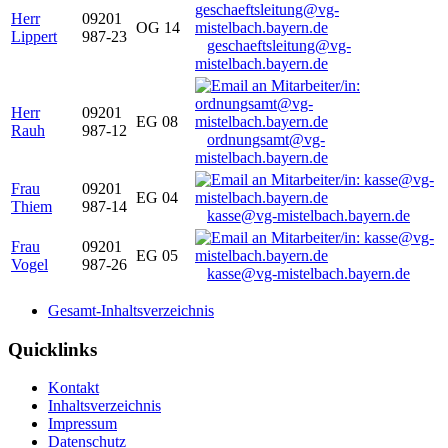
Herr
09201
OG 14
Lippert
987-23
geschaeftsleitung@vg-
mistelbach.bayern.de
Herr
09201
EG 08
Rauh
987-12
ordnungsamt@vg-
mistelbach.bayern.de
Frau
09201
EG 04
Thiem
987-14
kasse@vg-mistelbach.bayern.de
Frau
09201
EG 05
Vogel
987-26
kasse@vg-mistelbach.bayern.de
Gesamt-Inhaltsverzeichnis
Quicklinks
Kontakt
Inhaltsverzeichnis
Impressum
Datenschutz