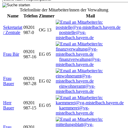
Telefonliste der Mitarbeiter/innen der Verwaltung
Name
Telefon
Zimmer
Mail
Sekretariat
09201
OG 13
/ Zentrale
987-0
poststelle@vg-
mistelbach.bayern.de
09201
Frau Bär
EG 05
987-16
finanzverwaltung@vg-
mistelbach.bayern.de
Frau
09201
EG 02
Bauer
987-28
einwohneramt@vg-
mistelbach.bayern.de
Herr
09201
EG 05
Bauer
987-15
kaemmerei@vg-
mistelbach.bayern.de
Frau
09201