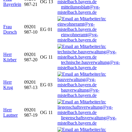
OG 13
Bayerlein
987-21
mitteilungsblatt@vg-
mistelbach.bayern.de
Frau
09201
EG 01
Dorsch
987-10
einwohneramt@vg-
mistelbach.bayern.de
Herr
09201
OG 11
Körber
987-20
technische.bauverwaltung@vg-
mistelbach.bayern.de
Herr
09201
EG 03
Krug
987-13
bauverwaltung@vg-
mistelbach.bayern.de
Herr
09201
OG 11
Lautner
987-19
liegenschaftsverwaltung@vg-
mistelbach.bayern.de