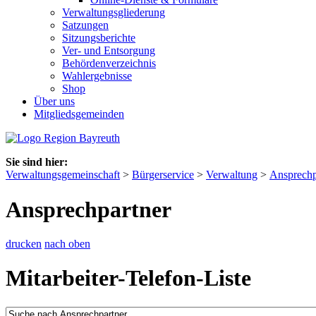
Verwaltungsgliederung
Satzungen
Sitzungsberichte
Ver- und Entsorgung
Behördenverzeichnis
Wahlergebnisse
Shop
Über uns
Mitgliedsgemeinden
Sie sind hier:
Verwaltungsgemeinschaft
>
Bürgerservice
>
Verwaltung
>
Ansprechp
Ansprechpartner
drucken
nach oben
Mitarbeiter-Telefon-Liste