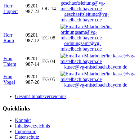
Herr
09201
OG 14
Lippert
987-23
geschaeftsleitung@vg-
mistelbach.bayern.de
Herr
09201
EG 08
Rauh
987-12
ordnungsamt@vg-
mistelbach.bayern.de
Frau
09201
EG 04
Thiem
987-14
kasse@vg-mistelbach.bayern.de
Frau
09201
EG 05
Vogel
987-26
kasse@vg-mistelbach.bayern.de
Gesamt-Inhaltsverzeichnis
Quicklinks
Kontakt
Inhaltsverzeichnis
Impressum
Datenschutz