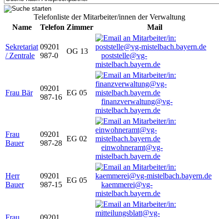
Telefonliste der Mitarbeiter/innen der Verwaltung
Name
Telefon
Zimmer
Mail
Sekretariat
09201
OG 13
/ Zentrale
987-0
poststelle@vg-
mistelbach.bayern.de
09201
Frau Bär
EG 05
987-16
finanzverwaltung@vg-
mistelbach.bayern.de
Frau
09201
EG 02
Bauer
987-28
einwohneramt@vg-
mistelbach.bayern.de
Herr
09201
EG 05
Bauer
987-15
kaemmerei@vg-
mistelbach.bayern.de
Frau
09201