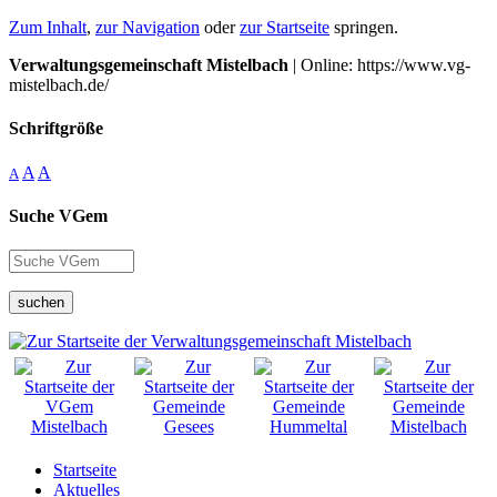
Zum Inhalt
,
zur Navigation
oder
zur Startseite
springen.
Verwaltungsgemeinschaft Mistelbach
| Online: https://www.vg-
mistelbach.de/
Schriftgröße
A
A
A
Suche VGem
suchen
Startseite
Aktuelles