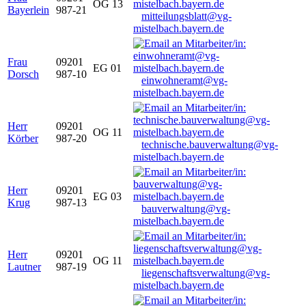
OG 13
Bayerlein
987-21
mitteilungsblatt@vg-
mistelbach.bayern.de
Frau
09201
EG 01
Dorsch
987-10
einwohneramt@vg-
mistelbach.bayern.de
Herr
09201
OG 11
Körber
987-20
technische.bauverwaltung@vg-
mistelbach.bayern.de
Herr
09201
EG 03
Krug
987-13
bauverwaltung@vg-
mistelbach.bayern.de
Herr
09201
OG 11
Lautner
987-19
liegenschaftsverwaltung@vg-
mistelbach.bayern.de