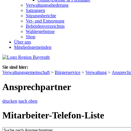
Verwaltungsgliederung
Satzungen
Sitzungsberichte
Ver- und Entsorgung
Behördenverzeichnis
Wahlergebnisse
Shop
Über uns
Mitgliedsgemeinden
Sie sind hier:
Verwaltungsgemeinschaft
>
Bürgerservice
>
Verwaltung
>
Ansprechp
Ansprechpartner
drucken
nach oben
Mitarbeiter-Telefon-Liste