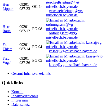
Herr
09201
OG 14
Lippert
987-23
geschaeftsleitung@vg-
mistelbach.bayern.de
Herr
09201
EG 08
Rauh
987-12
ordnungsamt@vg-
mistelbach.bayern.de
Frau
09201
EG 04
Thiem
987-14
kasse@vg-mistelbach.bayern.de
Frau
09201
EG 05
Vogel
987-26
kasse@vg-mistelbach.bayern.de
Gesamt-Inhaltsverzeichnis
Quicklinks
Kontakt
Inhaltsverzeichnis
Impressum
Datenschutz