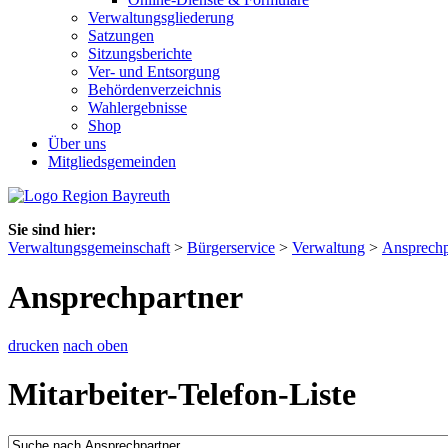
Verwaltungsgliederung
Satzungen
Sitzungsberichte
Ver- und Entsorgung
Behördenverzeichnis
Wahlergebnisse
Shop
Über uns
Mitgliedsgemeinden
Sie sind hier:
Verwaltungsgemeinschaft
>
Bürgerservice
>
Verwaltung
>
Ansprechp
Ansprechpartner
drucken
nach oben
Mitarbeiter-Telefon-Liste