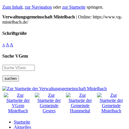
Zum Inhalt
,
zur Navigation
oder
zur Startseite
springen.
Verwaltungsgemeinschaft Mistelbach
| Online: https://www.vg-
mistelbach.de/
Schriftgröße
A
A
A
Suche VGem
suchen
Startseite
Aktuelles