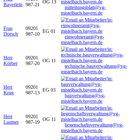
OG 13
Bayerlein
987-21
mitteilungsblatt@vg-
mistelbach.bayern.de
Frau
09201
EG 01
Dorsch
987-10
einwohneramt@vg-
mistelbach.bayern.de
Herr
09201
OG 11
Körber
987-20
technische.bauverwaltung@vg-
mistelbach.bayern.de
Herr
09201
EG 03
Krug
987-13
bauverwaltung@vg-
mistelbach.bayern.de
Herr
09201
OG 11
Lautner
987-19
liegenschaftsverwaltung@vg-
mistelbach.bayern.de