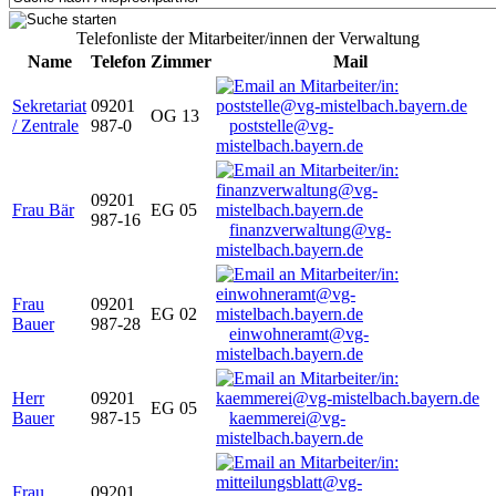
Telefonliste der Mitarbeiter/innen der Verwaltung
Name
Telefon
Zimmer
Mail
Sekretariat
09201
OG 13
/ Zentrale
987-0
poststelle@vg-
mistelbach.bayern.de
09201
Frau Bär
EG 05
987-16
finanzverwaltung@vg-
mistelbach.bayern.de
Frau
09201
EG 02
Bauer
987-28
einwohneramt@vg-
mistelbach.bayern.de
Herr
09201
EG 05
Bauer
987-15
kaemmerei@vg-
mistelbach.bayern.de
Frau
09201