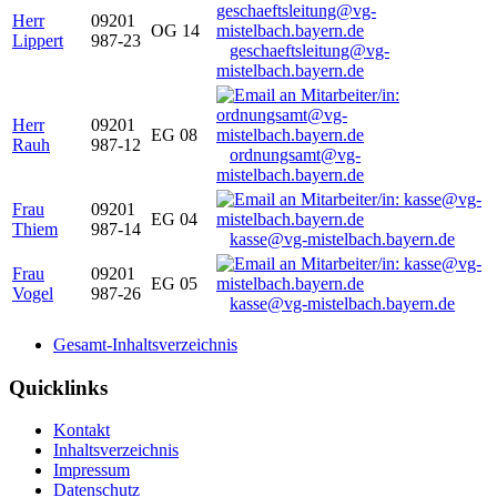
Herr
09201
OG 14
Lippert
987-23
geschaeftsleitung@vg-
mistelbach.bayern.de
Herr
09201
EG 08
Rauh
987-12
ordnungsamt@vg-
mistelbach.bayern.de
Frau
09201
EG 04
Thiem
987-14
kasse@vg-mistelbach.bayern.de
Frau
09201
EG 05
Vogel
987-26
kasse@vg-mistelbach.bayern.de
Gesamt-Inhaltsverzeichnis
Quicklinks
Kontakt
Inhaltsverzeichnis
Impressum
Datenschutz