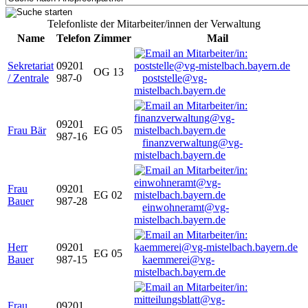
Telefonliste der Mitarbeiter/innen der Verwaltung
Name
Telefon
Zimmer
Mail
Sekretariat
09201
OG 13
/ Zentrale
987-0
poststelle@vg-
mistelbach.bayern.de
09201
Frau Bär
EG 05
987-16
finanzverwaltung@vg-
mistelbach.bayern.de
Frau
09201
EG 02
Bauer
987-28
einwohneramt@vg-
mistelbach.bayern.de
Herr
09201
EG 05
Bauer
987-15
kaemmerei@vg-
mistelbach.bayern.de
Frau
09201