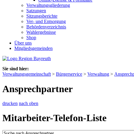
Verwaltungsgliederung
Satzungen
Sitzungsberichte
Ver- und Entsorgung
Behördenverzeichnis
Wahlergebnisse
Shop
Über uns
Mitgliedsgemeinden
Sie sind hier:
Verwaltungsgemeinschaft
>
Bürgerservice
>
Verwaltung
>
Ansprechp
Ansprechpartner
drucken
nach oben
Mitarbeiter-Telefon-Liste