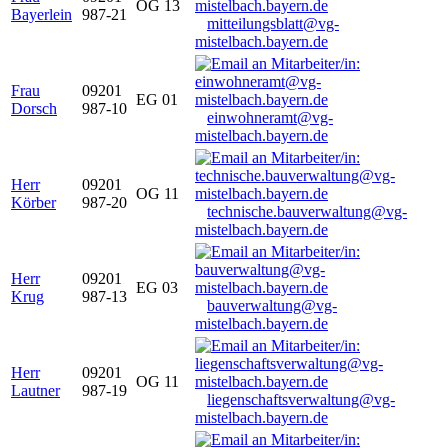
OG 13
Bayerlein
987-21
mitteilungsblatt@vg-
mistelbach.bayern.de
Frau
09201
EG 01
Dorsch
987-10
einwohneramt@vg-
mistelbach.bayern.de
Herr
09201
OG 11
Körber
987-20
technische.bauverwaltung@vg-
mistelbach.bayern.de
Herr
09201
EG 03
Krug
987-13
bauverwaltung@vg-
mistelbach.bayern.de
Herr
09201
OG 11
Lautner
987-19
liegenschaftsverwaltung@vg-
mistelbach.bayern.de