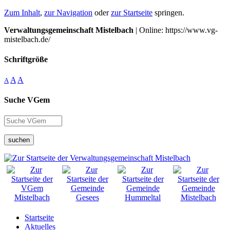
Zum Inhalt
,
zur Navigation
oder
zur Startseite
springen.
Verwaltungsgemeinschaft Mistelbach
| Online: https://www.vg-
mistelbach.de/
Schriftgröße
A
A
A
Suche VGem
suchen
Startseite
Aktuelles