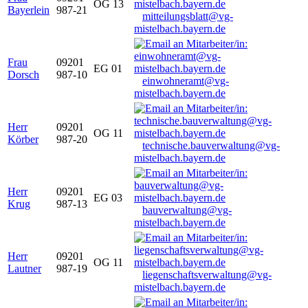
OG 13
Bayerlein
987-21
mitteilungsblatt@vg-
mistelbach.bayern.de
Frau
09201
EG 01
Dorsch
987-10
einwohneramt@vg-
mistelbach.bayern.de
Herr
09201
OG 11
Körber
987-20
technische.bauverwaltung@vg-
mistelbach.bayern.de
Herr
09201
EG 03
Krug
987-13
bauverwaltung@vg-
mistelbach.bayern.de
Herr
09201
OG 11
Lautner
987-19
liegenschaftsverwaltung@vg-
mistelbach.bayern.de