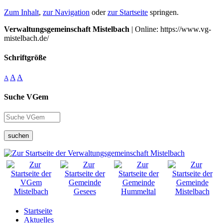
Zum Inhalt
,
zur Navigation
oder
zur Startseite
springen.
Verwaltungsgemeinschaft Mistelbach
| Online: https://www.vg-
mistelbach.de/
Schriftgröße
A
A
A
Suche VGem
suchen
Startseite
Aktuelles