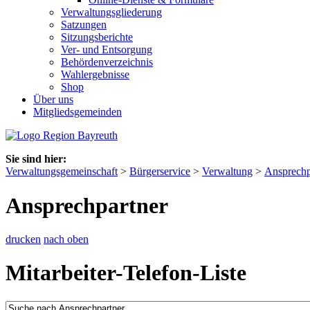
Verwaltungsgliederung
Satzungen
Sitzungsberichte
Ver- und Entsorgung
Behördenverzeichnis
Wahlergebnisse
Shop
Über uns
Mitgliedsgemeinden
Sie sind hier:
Verwaltungsgemeinschaft
>
Bürgerservice
>
Verwaltung
>
Ansprechp
Ansprechpartner
drucken
nach oben
Mitarbeiter-Telefon-Liste