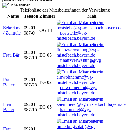
Telefonliste der Mitarbeiter/innen der Verwaltung
Name
Telefon
Zimmer
Mail
Sekretariat
09201
OG 13
/ Zentrale
987-0
poststelle@vg-
mistelbach.bayern.de
09201
Frau Bär
EG 05
987-16
finanzverwaltung@vg-
mistelbach.bayern.de
Frau
09201
EG 02
Bauer
987-28
einwohneramt@vg-
mistelbach.bayern.de
Herr
09201
EG 05
Bauer
987-15
kaemmerei@vg-
mistelbach.bayern.de
Frau
09201