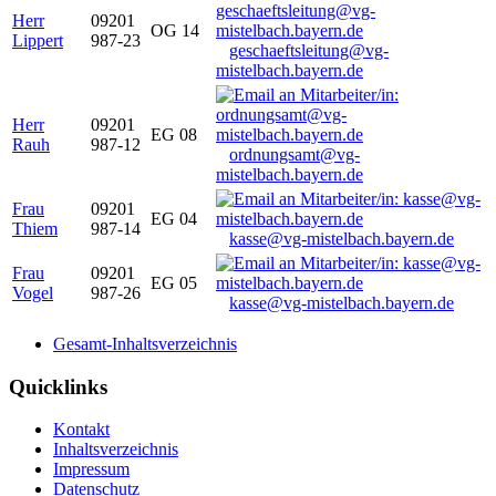
Herr
09201
OG 14
Lippert
987-23
geschaeftsleitung@vg-
mistelbach.bayern.de
Herr
09201
EG 08
Rauh
987-12
ordnungsamt@vg-
mistelbach.bayern.de
Frau
09201
EG 04
Thiem
987-14
kasse@vg-mistelbach.bayern.de
Frau
09201
EG 05
Vogel
987-26
kasse@vg-mistelbach.bayern.de
Gesamt-Inhaltsverzeichnis
Quicklinks
Kontakt
Inhaltsverzeichnis
Impressum
Datenschutz