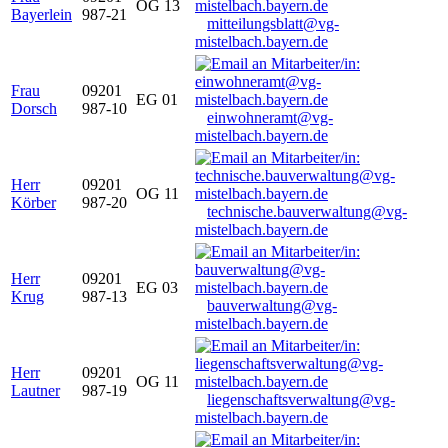
OG 13
Bayerlein
987-21
mitteilungsblatt@vg-
mistelbach.bayern.de
Frau
09201
EG 01
Dorsch
987-10
einwohneramt@vg-
mistelbach.bayern.de
Herr
09201
OG 11
Körber
987-20
technische.bauverwaltung@vg-
mistelbach.bayern.de
Herr
09201
EG 03
Krug
987-13
bauverwaltung@vg-
mistelbach.bayern.de
Herr
09201
OG 11
Lautner
987-19
liegenschaftsverwaltung@vg-
mistelbach.bayern.de