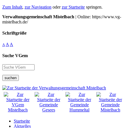
Zum Inhalt
,
zur Navigation
oder
zur Startseite
springen.
Verwaltungsgemeinschaft Mistelbach
| Online: https://www.vg-
mistelbach.de/
Schriftgröße
A
A
A
Suche VGem
suchen
Startseite
Aktuelles