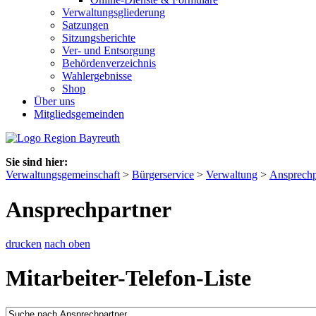
Verwaltungsgliederung
Satzungen
Sitzungsberichte
Ver- und Entsorgung
Behördenverzeichnis
Wahlergebnisse
Shop
Über uns
Mitgliedsgemeinden
Sie sind hier:
Verwaltungsgemeinschaft
>
Bürgerservice
>
Verwaltung
>
Ansprechp
Ansprechpartner
drucken
nach oben
Mitarbeiter-Telefon-Liste