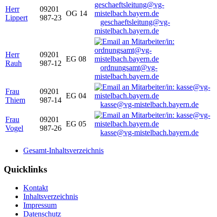
Herr
09201
OG 14
Lippert
987-23
geschaeftsleitung@vg-
mistelbach.bayern.de
Herr
09201
EG 08
Rauh
987-12
ordnungsamt@vg-
mistelbach.bayern.de
Frau
09201
EG 04
Thiem
987-14
kasse@vg-mistelbach.bayern.de
Frau
09201
EG 05
Vogel
987-26
kasse@vg-mistelbach.bayern.de
Gesamt-Inhaltsverzeichnis
Quicklinks
Kontakt
Inhaltsverzeichnis
Impressum
Datenschutz