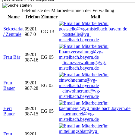
Telefonliste der Mitarbeiter/innen der Verwaltung
Name
Telefon
Zimmer
Mail
Sekretariat
09201
OG 13
/ Zentrale
987-0
poststelle@vg-
mistelbach.bayern.de
09201
Frau Bär
EG 05
987-16
finanzverwaltung@vg-
mistelbach.bayern.de
Frau
09201
EG 02
Bauer
987-28
einwohneramt@vg-
mistelbach.bayern.de
Herr
09201
EG 05
Bauer
987-15
kaemmerei@vg-
mistelbach.bayern.de
Frau
09201