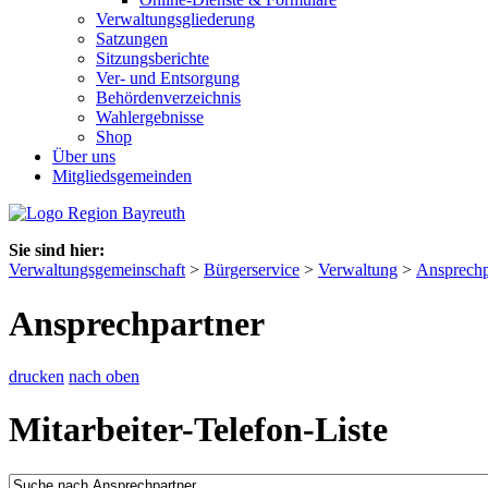
Verwaltungsgliederung
Satzungen
Sitzungsberichte
Ver- und Entsorgung
Behördenverzeichnis
Wahlergebnisse
Shop
Über uns
Mitgliedsgemeinden
Sie sind hier:
Verwaltungsgemeinschaft
>
Bürgerservice
>
Verwaltung
>
Ansprechp
Ansprechpartner
drucken
nach oben
Mitarbeiter-Telefon-Liste