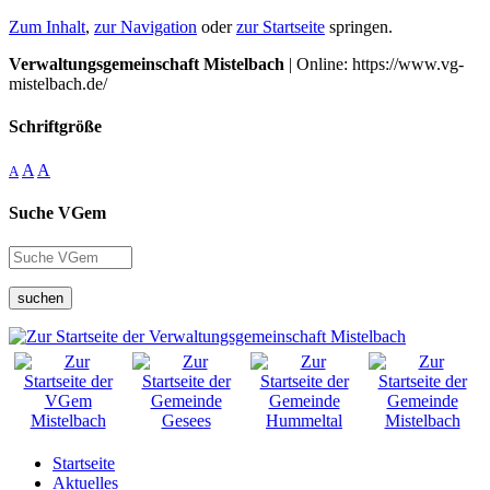
Zum Inhalt
,
zur Navigation
oder
zur Startseite
springen.
Verwaltungsgemeinschaft Mistelbach
| Online: https://www.vg-
mistelbach.de/
Schriftgröße
A
A
A
Suche VGem
suchen
Startseite
Aktuelles