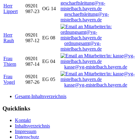
Herr
09201
OG 14
Lippert
987-23
geschaeftsleitung@vg-
mistelbach.bayern.de
Herr
09201
EG 08
Rauh
987-12
ordnungsamt@vg-
mistelbach.bayern.de
Frau
09201
EG 04
Thiem
987-14
kasse@vg-mistelbach.bayern.de
Frau
09201
EG 05
Vogel
987-26
kasse@vg-mistelbach.bayern.de
Gesamt-Inhaltsverzeichnis
Quicklinks
Kontakt
Inhaltsverzeichnis
Impressum
Datenschutz