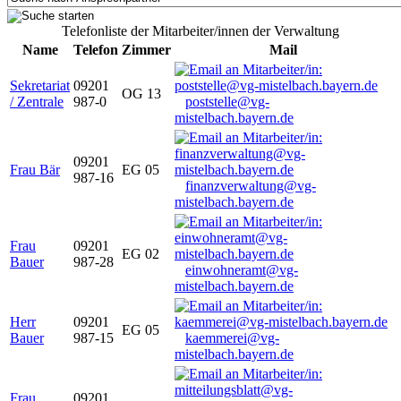
Telefonliste der Mitarbeiter/innen der Verwaltung
Name
Telefon
Zimmer
Mail
Sekretariat
09201
OG 13
/ Zentrale
987-0
poststelle@vg-
mistelbach.bayern.de
09201
Frau Bär
EG 05
987-16
finanzverwaltung@vg-
mistelbach.bayern.de
Frau
09201
EG 02
Bauer
987-28
einwohneramt@vg-
mistelbach.bayern.de
Herr
09201
EG 05
Bauer
987-15
kaemmerei@vg-
mistelbach.bayern.de
Frau
09201