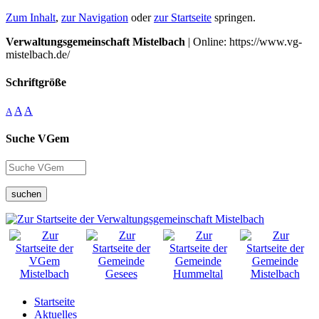
Zum Inhalt
,
zur Navigation
oder
zur Startseite
springen.
Verwaltungsgemeinschaft Mistelbach
| Online: https://www.vg-
mistelbach.de/
Schriftgröße
A
A
A
Suche VGem
suchen
Startseite
Aktuelles