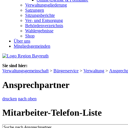
Verwaltungsgliederung
Satzungen
Sitzungsberichte
Ver- und Entsorgung
Behördenverzeichnis
Wahlergebnisse
Shop
Über uns
Mitgliedsgemeinden
Sie sind hier:
Verwaltungsgemeinschaft
>
Bürgerservice
>
Verwaltung
>
Ansprechp
Ansprechpartner
drucken
nach oben
Mitarbeiter-Telefon-Liste