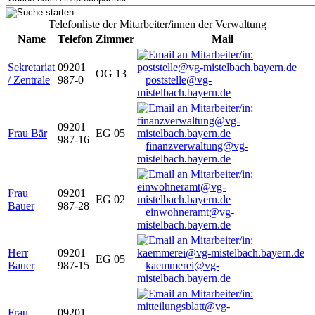
Telefonliste der Mitarbeiter/innen der Verwaltung
Name
Telefon
Zimmer
Mail
Sekretariat
09201
OG 13
/ Zentrale
987-0
poststelle@vg-
mistelbach.bayern.de
09201
Frau Bär
EG 05
987-16
finanzverwaltung@vg-
mistelbach.bayern.de
Frau
09201
EG 02
Bauer
987-28
einwohneramt@vg-
mistelbach.bayern.de
Herr
09201
EG 05
Bauer
987-15
kaemmerei@vg-
mistelbach.bayern.de
Frau
09201