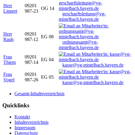
Herr
09201
OG 14
Lippert
987-23
geschaeftsleitung@vg-
mistelbach.bayern.de
Herr
09201
EG 08
Rauh
987-12
ordnungsamt@vg-
mistelbach.bayern.de
Frau
09201
EG 04
Thiem
987-14
kasse@vg-mistelbach.bayern.de
Frau
09201
EG 05
Vogel
987-26
kasse@vg-mistelbach.bayern.de
Gesamt-Inhaltsverzeichnis
Quicklinks
Kontakt
Inhaltsverzeichnis
Impressum
Datenschutz