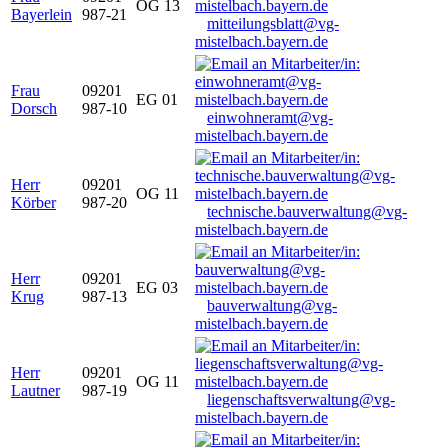
OG 13
Bayerlein
987-21
mitteilungsblatt@vg-
mistelbach.bayern.de
Frau
09201
EG 01
Dorsch
987-10
einwohneramt@vg-
mistelbach.bayern.de
Herr
09201
OG 11
Körber
987-20
technische.bauverwaltung@vg-
mistelbach.bayern.de
Herr
09201
EG 03
Krug
987-13
bauverwaltung@vg-
mistelbach.bayern.de
Herr
09201
OG 11
Lautner
987-19
liegenschaftsverwaltung@vg-
mistelbach.bayern.de