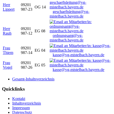
Herr
09201
OG 14
Lippert
987-23
geschaeftsleitung@vg-
mistelbach.bayern.de
Herr
09201
EG 08
Rauh
987-12
ordnungsamt@vg-
mistelbach.bayern.de
Frau
09201
EG 04
Thiem
987-14
kasse@vg-mistelbach.bayern.de
Frau
09201
EG 05
Vogel
987-26
kasse@vg-mistelbach.bayern.de
Gesamt-Inhaltsverzeichnis
Quicklinks
Kontakt
Inhaltsverzeichnis
Impressum
Datenschutz