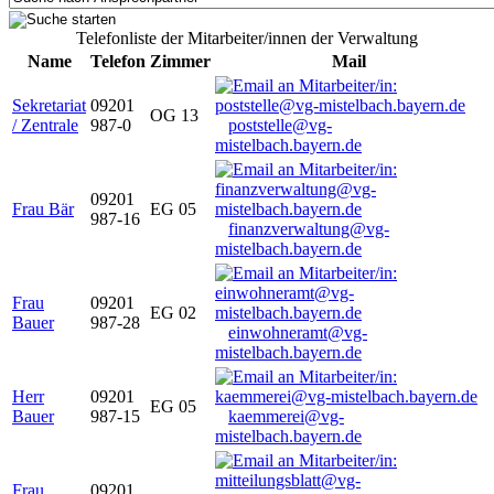
Telefonliste der Mitarbeiter/innen der Verwaltung
Name
Telefon
Zimmer
Mail
Sekretariat
09201
OG 13
/ Zentrale
987-0
poststelle@vg-
mistelbach.bayern.de
09201
Frau Bär
EG 05
987-16
finanzverwaltung@vg-
mistelbach.bayern.de
Frau
09201
EG 02
Bauer
987-28
einwohneramt@vg-
mistelbach.bayern.de
Herr
09201
EG 05
Bauer
987-15
kaemmerei@vg-
mistelbach.bayern.de
Frau
09201