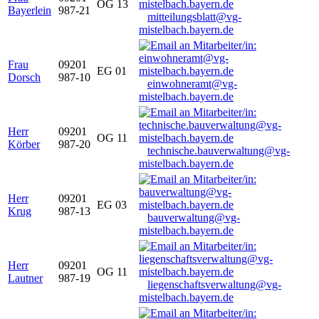
OG 13
Bayerlein
987-21
mitteilungsblatt@vg-
mistelbach.bayern.de
Frau
09201
EG 01
Dorsch
987-10
einwohneramt@vg-
mistelbach.bayern.de
Herr
09201
OG 11
Körber
987-20
technische.bauverwaltung@vg-
mistelbach.bayern.de
Herr
09201
EG 03
Krug
987-13
bauverwaltung@vg-
mistelbach.bayern.de
Herr
09201
OG 11
Lautner
987-19
liegenschaftsverwaltung@vg-
mistelbach.bayern.de