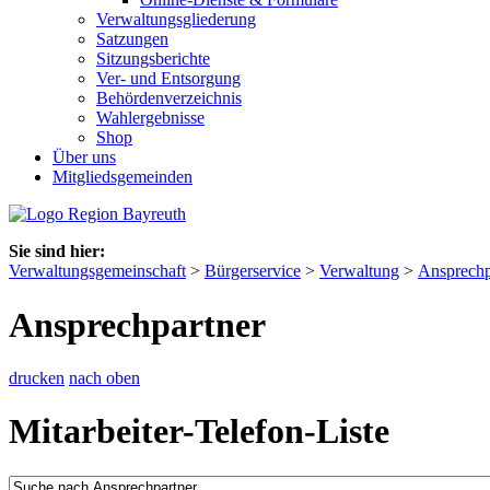
Verwaltungsgliederung
Satzungen
Sitzungsberichte
Ver- und Entsorgung
Behördenverzeichnis
Wahlergebnisse
Shop
Über uns
Mitgliedsgemeinden
Sie sind hier:
Verwaltungsgemeinschaft
>
Bürgerservice
>
Verwaltung
>
Ansprechp
Ansprechpartner
drucken
nach oben
Mitarbeiter-Telefon-Liste