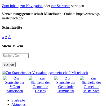
Zum Inhalt
,
zur Navigation
oder
zur Startseite
springen.
Verwaltungsgemeinschaft Mistelbach
| Online: https://www.vg-
mistelbach.de/
Schriftgröße
A
A
A
Suche VGem
suchen
Startseite
Aktuelles